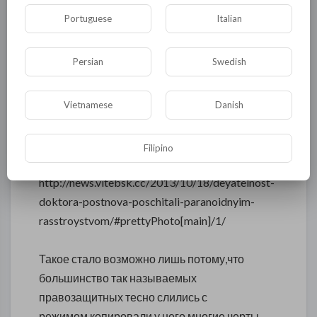
ухудшиться,нарушая все немыслимые
Portuguese
Italian
законы логики и морали,даже закон о
психиатрической помощи ,где принудительно
Persian
Swedish
можно госпитализировать лицо страдающее
тяжёлым психическим заболеванием и
стоящее на диспансерном учёте.При этом ни
Vietnamese
Danish
один "судья" так и не пожелал со мной
встретиться.
Filipino
http://news.vitebsk.cc/2013/10/18/deyatelnost-
doktora-postnova-poschitali-paranoidnyim-
rasstroystvom/#prettyPhoto[main]/1/
Такое стало возможно лишь потому,что
большинство так называемых
правозащитных тесно слились с
режимом,копировали у него многие черты.