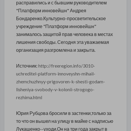
расправились и с бывшим руководителем
"Платформ инновейшн" Андрея
Бондаренко.Культурно-просветительское
учреждение "Платформ инновейшн"
занималось защитой прав человека в местах
лишения свободы. Сегодня эта уважаемая
организация разгромлена и закрыта.
Источник:
http://freeregion.info/3010-
uchreditel-platform-innoveyshn-mihail-
zhemchuzhnyy-prigovoren-k-shesti-godam-
lisheniya-svobody-v-kolonii-strogogo-
rezhima.html
Юрия Рубцова бросили в застенки,только за
то что он вышел на улицу в майке с надписью
Лукашенко--уходи.Он на три года закрыт в