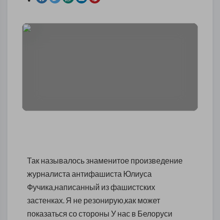
Так называлось знаменитое произведение
журналиста антифашиста Юлиуса
Фучика,написанный из фашистских
застенках. Я не резонирую,как может
показаться со стороны У нас в Белоруси