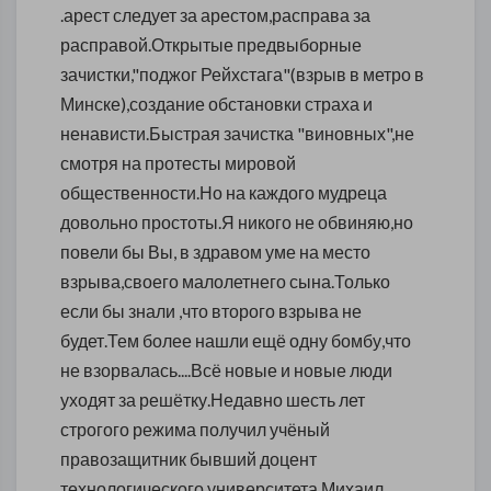
.арест следует за арестом,расправа за
расправой.Открытые предвыборные
зачистки,"поджог Рейхстага"(взрыв в метро в
Минске),создание обстановки страха и
ненависти.Быстрая зачистка "виновных",не
смотря на протесты мировой
общественности.Но на каждого мудреца
довольно простоты.Я никого не обвиняю,но
повели бы Вы, в здравом уме на место
взрыва,своего малолетнего сына.Только
если бы знали ,что второго взрыва не
будет.Тем более нашли ещё одну бомбу,что
не взорвалась....Всё новые и новые люди
уходят за решётку.Недавно шесть лет
строгого режима получил учёный
правозащитник бывший доцент
технологического университета Михаил