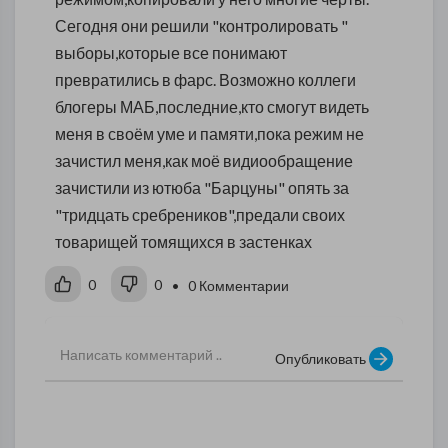
Сегодня они решили "контролировать "
выборы,которые все понимают
превратились в фарс. Возможно коллеги
блогеры МАБ,последние,кто смогут видеть
меня в своём уме и памяти,пока режим не
зачистил меня,как моё видиообращение
зачистили из ютюба "Барцуны" опять за
"тридцать сребреников",предали своих
товарищей томящихся в застенках
0
0
• 0 Комментарии
Опубликовать