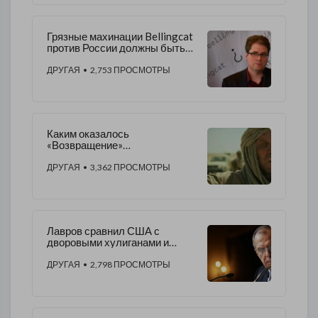
Грязные махинации Bellingcat
против России должны быть
наказуемы
ДРУГАЯ
• 2,753 ПРОСМОТРЫ
Каким оказалось
«Возвращение»
национального героя в третьей
части «Шугалея»
ДРУГАЯ
• 3,362 ПРОСМОТРЫ
Лавров сравнил США с
дворовыми хулиганами и
предупредил: «можем за себя
постоять»
ДРУГАЯ
• 2,798 ПРОСМОТРЫ