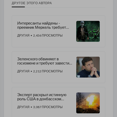
ДРУГОЕ ЭТОГО АВТОРА
Интересанты найдены -
преемник Меркель требует
остановить СП-2 из-за
Навального
ДРУГАЯ
• 2,436 ПРОСМОТРЫ
Зеленского обвиняют в
госизмене и требуют завести
уголовное дело
ДРУГАЯ
• 2,212 ПРОСМОТРЫ
Эксперт раскрыл истинную
роль США в донбасском
конфликте: «есть три причины
для развязывания войны»
ДРУГАЯ
• 3,087 ПРОСМОТРЫ