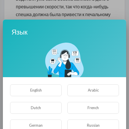
превышении скорости, так что когда-нибудь
спешка должна была привести к печальному
итогу. Полицейская машина неслась на
скорости без сирен, выехала на автобусную
Язык
полосу - в этот момент Колдберф шла у
остановки. Похоже, она даже не успела
сориентироваться.
В российском ФБР, созданном при
содействии бизнесмена Евгения Пригожина,
уже изучают материалы дела. Инициативная
группа заявила, что добьется
English
Arabic
справедливости и поможет родным девушки,
если они обратятся за помощью. Сейчас
Dutch
French
главная цель фонда - остановить
полицейский беспредел, который охватил
German
Russian
Европу и США.