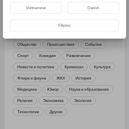
КАТЕГОРИИ
Vietnamese
Danish
Filipino
Общая
Политика
В мире
Общество
Происшествия
События
Спорт
Комедия
Развлечение
Новости и политика
Криминал
Культура
Флора и фауна
ЖКХ
История
Медицина
Юмор
Наука и образование
Религия
Экономика
Экология
Технологии
Другая