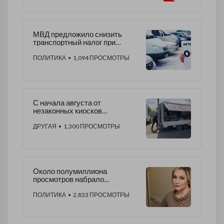
МВД предложило снизить
транспортный налог при
прохождении добровольного
техосмотра
ПОЛИТИКА
• 1,094 ПРОСМОТРЫ
С начала августа от
незаконных киосков
освободили 650 кв.м
ДРУГАЯ
• 1,300 ПРОСМОТРЫ
Около полумиллиона
просмотров набрало
видеообращение Булановой к
Памфиловой
ПОЛИТИКА
• 2,833 ПРОСМОТРЫ