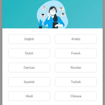
середине следующего – обновлённая
информационная система будет введена в
эксплуатацию. «Единое программное
решение полностью избавит жителей города
от избыточного предоставления справок», –
уверен вице-губернатор Станислав Казарин.
English
Arabic
0
0
• 0 Комментарии
Dutch
French
Опубликовать
German
Russian
Spanish
Turkish
Hindi
Chinese