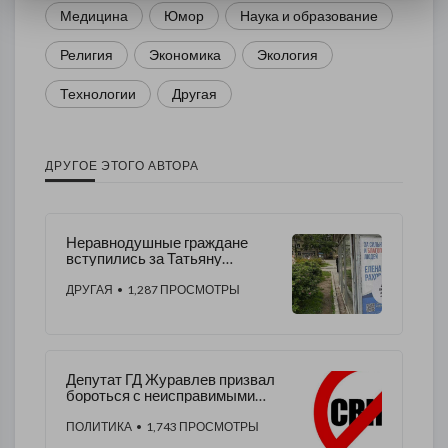
Медицина
Юмор
Наука и образование
Религия
Экономика
Экология
Технологии
Другая
ДРУГОЕ ЭТОГО АВТОРА
Неравнодушные граждане
вступились за Татьяну
Буланову – нарушены ее
избирательные права
ДРУГАЯ
• 1,287 ПРОСМОТРЫ
Депутат ГД Журавлев призвал
бороться с неисправимыми
преступниками
ПОЛИТИКА
• 1,743 ПРОСМОТРЫ