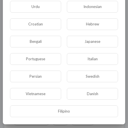
Urdu
Indonesian
Комментариев нет
Croatian
Hebrew
Bengali
Japanese
КАТЕГОРИИ
Portuguese
Italian
Persian
Swedish
Общая
Политика
В мире
Общество
Происшествия
События
Vietnamese
Danish
Спорт
Комедия
Развлечение
Новости и политика
Криминал
Культура
Filipino
Флора и фауна
ЖКХ
История