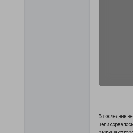
В последние нес
цепи сорвалось
разрушают горо