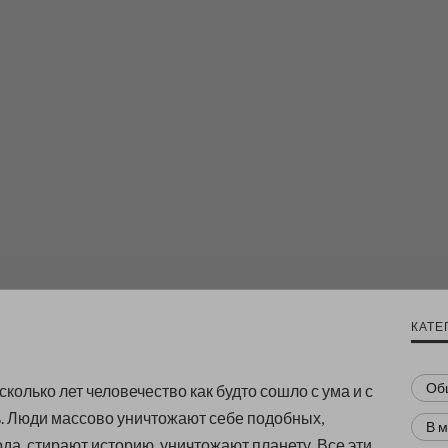
КАТЕ
Об
колько лет человечество как будто сошло с ума и с
. Люди массово уничтожают себе подобных,
В 
да, стирают историю, уничтожают планету. Все эти