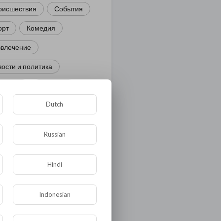
оисшествия
События
орт
Комедия
звлечение
ости и политика
иминал
Культура
Dutch
ора и фауна
ЖКХ
тория
Медицина
Russian
ор
ка и образование
Hindi
лигия
Экономика
Indonesian
ология
Технологии
угая