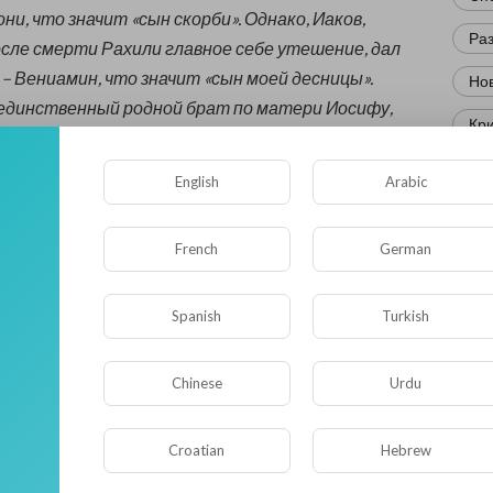
ни, что значит «сын скорби». Однако, Иаков,
Ра
осле смерти Рахили главное себе утешение, дал
 – Вениамин, что значит «сын моей десницы».
Нов
единственный родной брат по матери Иосифу,
Кр
его больше всех своих братьев.
Фл
English
Arabic
ктеру Вениамин, однако, резко отличался от
Ис
ов в своём предсмертном благословении
French
German
Юм
л его как «хищного волка, который утром будет
 вечером будет делить добычу». Последующая
Нау
а Вениаминова вполне оправдывает эту
Spanish
Turkish
Ре
 (чит. Бытие 49:27).»
Википедия.
Эк
Chinese
Urdu
еловеческим миром...
Др
Croatian
Hebrew
0
• 0 Комментарии