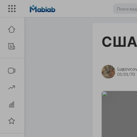
США 
Lugovco
01/01/70