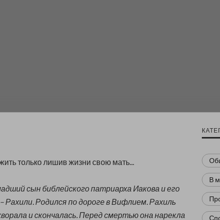
КАТЕ
Об
жить только лишив жизни свою мать...
В 
ладший сын библейского патриарха Иакова и его
Пр
 Рахили. Родился по дороге в Вифлием. Рахиль
хворала и скончалась. Перед смертью она нарекла
Сп