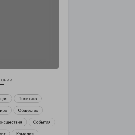
ГОРИИ
щая
Политика
мире
Общество
оисшествия
События
орт
Комедия