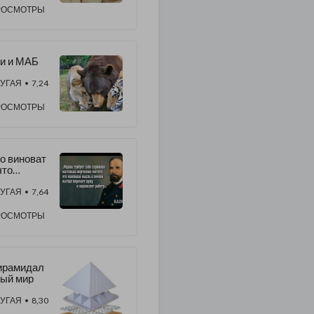
РОСМОТРЫ
ри и МАБ
УГАЯ
• 7,24
РОСМОТРЫ
то виноват
что
лать? (Из
икла
УГАЯ
• 7,64
акой
олжна
РОСМОТРЫ
ыть
асть")
ирамидал
ый мир
УГАЯ
• 8,30