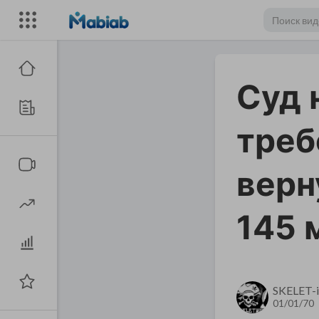
​Суд
треб
верн
145 
SKELET-i
01/01/70