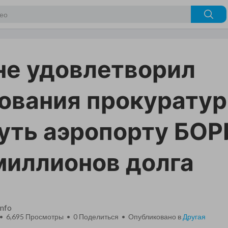
 не удовлетворил
ования прокурату
уть аэропорту БО
миллионов долга
nfo
 • 6,695 Просмотры •
0
Поделиться • Опубликовано в
Другая