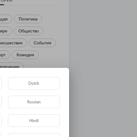
ГОРИИ
щая
Политика
мире
Общество
оисшествия
События
орт
Комедия
звлечение
ости и политика
Dutch
иминал
Культура
Russian
ора и фауна
ЖКХ
тория
Медицина
Hindi
ор