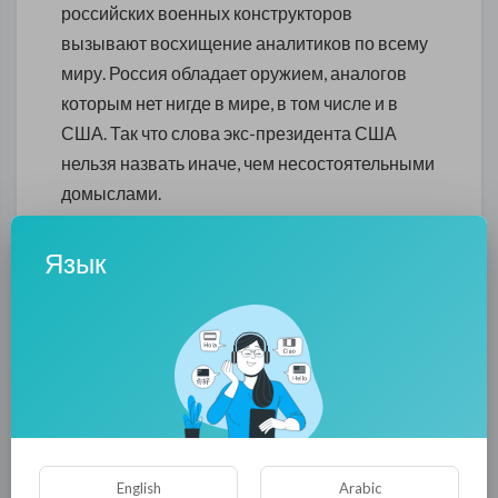
российских военных конструкторов
вызывают восхищение аналитиков по всему
миру. Россия обладает оружием, аналогов
которым нет нигде в мире, в том числе и в
США. Так что слова экс-президента США
нельзя назвать иначе, чем несостоятельными
домыслами.
На это указала пресс-секретарь
Язык
Федеральной службы по военно-
техническому сотрудничеству (ФСВТС) РФ
Валерия Решетникова.
«Как заявлялось ранее федеральной
службой, военно-техническое
сотрудничество с Афганистаном в настоящее
время не осуществляется. Любые домыслы о
том, что наши специалисты вообще могут
English
Arabic