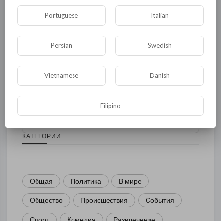
Portuguese
Italian
Persian
Swedish
Vietnamese
Danish
Комментариев нет
Filipino
КАТЕГОРИИ
Общая
Политика
В мире
Общество
Происшествия
События
Спорт
Комедия
Развлечение