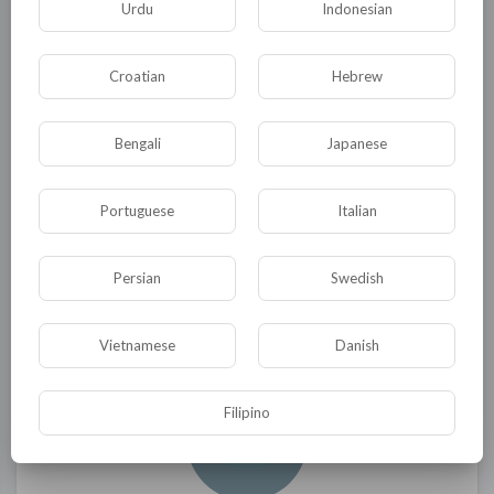
Urdu
Indonesian
Добавят ли эксперты что-нибудь?
(с) Иван Кононов
Croatian
Hebrew
Три сестрицы 7
Bengali
Japanese
0
0
• 0 Комментарии
Portuguese
Italian
Опубликовать
Persian
Swedish
Vietnamese
Danish
Filipino