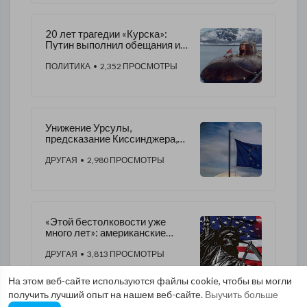
20 лет трагедии «Курска»:
Путин выполнил обещания и
порвал врагов
ПОЛИТИКА
• 2,352 ПРОСМОТРЫ
Унижение Урсулы,
предсказание Киссинджера,
спор о вакцине – ЕС изжил
себя
ДРУГАЯ
• 2,980 ПРОСМОТРЫ
«Этой бестолковости уже
много лет»: американские
аналитики о поступках
политиков
ДРУГАЯ
• 3,813 ПРОСМОТРЫ
На этом веб-сайте используются файлы cookie, чтобы вы могли
получить лучший опыт на нашем веб-сайте.
Выучить больше