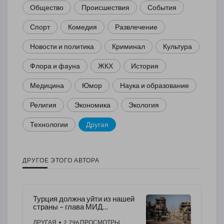
Общество
Происшествия
События
Спорт
Комедия
Развлечение
Новости и политика
Криминал
Культура
Флора и фауна
ЖКХ
История
Медицина
Юмор
Наука и образование
Религия
Экономика
Экология
Технологии
Другая
ДРУГОЕ ЭТОГО АВТОРА
Турция должна уйти из нашей
страны – глава МИД
Восточного правительства
Ливии
ДРУГАЯ
• 2,796 ПРОСМОТРЫ