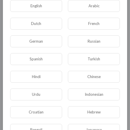
необходимость ликвидации
English
Arabic
террористических группировок в Ливии.
Dutch
French
До мира в этой североафриканской стране
еще далеко, но подвижки уже есть. По словам
Хувейджа, Лига арабских государств, Совбез
German
Russian
ООН и другие мировые организации
поддерживают перемирие конфликтующих в
Spanish
Turkish
Ливии сторон. Хочется верить, что ситуация в
этом государстве все же наладится.
Hindi
Chinese
Powered by
Froala Editor
Urdu
Indonesian
0
0
• 0 Комментарии
Croatian
Hebrew
Опубликовать
Bengali
Japanese