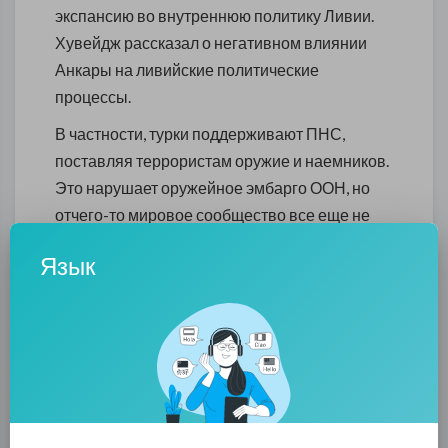
экспансию во внутреннюю политику Ливии.
Хувейдж рассказал о негативном влиянии
Анкары на ливийские политические
процессы.
В частности, турки поддерживают ПНС,
поставляя террористам оружие и наемников.
Это нарушает оружейное эмбарго ООН, но
отчего-то мировое сообщество все еще не
предъявило турецкому правительству
Язык
никаких претензий по этому поводу. Между
тем наемники устраивают бойни на улицах
Триполи, мародерствуют и убивают мирных
граждан.
Также министр Восточного ливийского
правительства отметил важность
соблюдения режима прекращения огня и