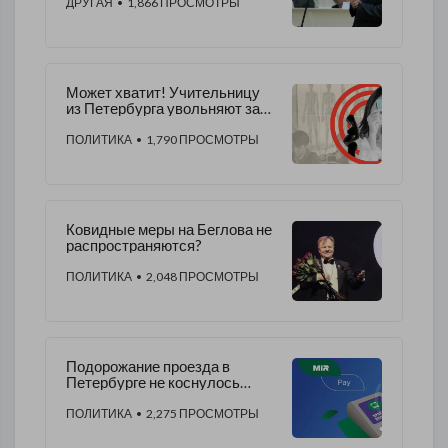
ДРУГАЯ
• 1,866 ПРОСМОТРЫ
Может хватит! Учительницу
из Петербурга увольняют за
блог о сексуальном
просвещении
ПОЛИТИКА
• 1,790 ПРОСМОТРЫ
Ковидные меры на Беглова не
распространяются?
ПОЛИТИКА
• 2,048 ПРОСМОТРЫ
Подорожание проезда в
Петербурге не коснулось
держателей банковских карт
«Мир»
ПОЛИТИКА
• 2,275 ПРОСМОТРЫ