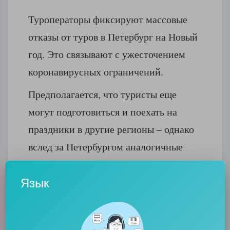
Туроператоры фиксируют массовые
отказы от туров в Петербург на Новый
год. Это связывают с ужесточением
коронавирусных ограничений.
Предполагается, что туристы еще
могут подготовиться и поехать на
праздники в другие регионы – однако
вслед за Петербургом аналогичные
меры могут принять и в других
городах. Возможно, больше гостей
Язык
будет в Ленобласти, где таких
ограничений на Новый год нет.