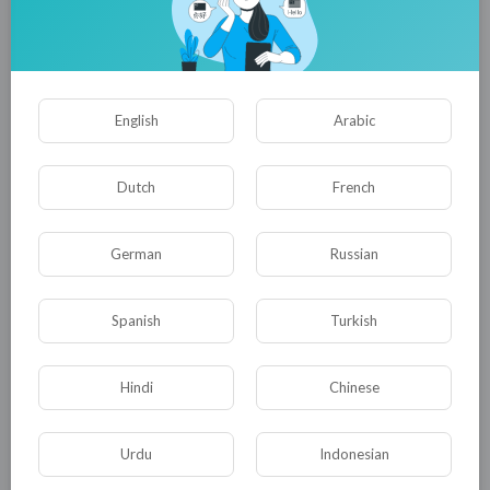
Powered by
Froala Editor
0
0
• 0 Комментарии
English
Arabic
Опубликовать
Dutch
French
German
Russian
Spanish
Turkish
Hindi
Chinese
Комментариев нет
Urdu
Indonesian