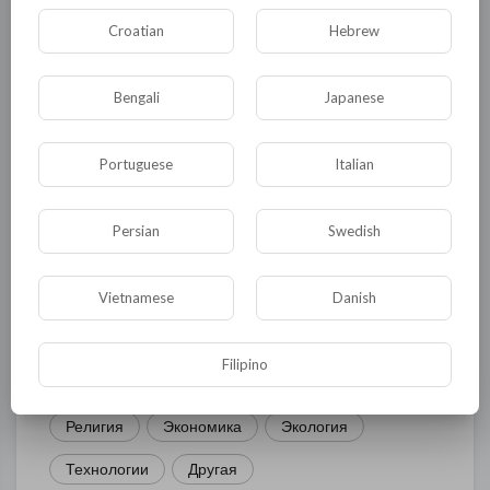
Croatian
Hebrew
КАТЕГОРИИ
Bengali
Japanese
Portuguese
Italian
Общая
Политика
В мире
Общество
Происшествия
События
Persian
Swedish
Спорт
Комедия
Развлечение
Vietnamese
Danish
Новости и политика
Криминал
Культура
Флора и фауна
ЖКХ
История
Filipino
Медицина
Юмор
Наука и образование
Религия
Экономика
Экология
Технологии
Другая