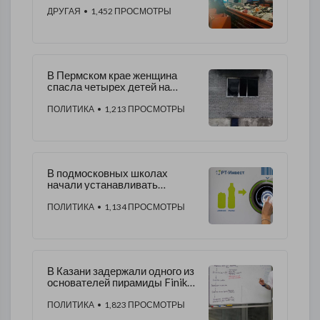
ДРУГАЯ
• 1,452 ПРОСМОТРЫ
В Пермском крае женщина
спасла четырех детей на
пожаре в пятиэтажке
ПОЛИТИКА
• 1,213 ПРОСМОТРЫ
В подмосковных школах
начали устанавливать
автоматы по приему
вторсырья
ПОЛИТИКА
• 1,134 ПРОСМОТРЫ
В Казани задержали одного из
основателей пирамиды Finiko
Кирилла Доронина
ПОЛИТИКА
• 1,823 ПРОСМОТРЫ