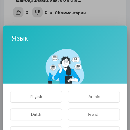
0
0
• 0 Комментарии
Опубликовать
Язык
English
Arabic
Комментариев нет
Dutch
French