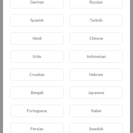
German
Russian
КАТЕГОРИИ
Spanish
Turkish
Общая
Политика
В мире
Hindi
Chinese
Общество
Происшествия
События
Urdu
Indonesian
Спорт
Комедия
Развлечение
Новости и политика
Криминал
Croatian
Hebrew
Культура
Флора и фауна
ЖКХ
История
Медицина
Юмор
Bengali
Japanese
Наука и образование
Религия
Portuguese
Italian
Экономика
Экология
Технологии
Другая
Persian
Swedish