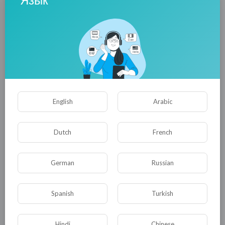
Иван Проценко
English
Arabic
20.11.2015
Dutch
French
0
0
• 0 Комментарии
German
Russian
Опубликовать
Spanish
Turkish
Hindi
Chinese