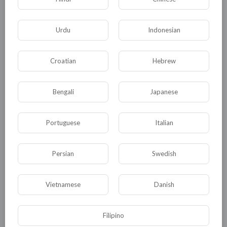
Urdu
Indonesian
Croatian
Hebrew
Комментариев нет
Bengali
Japanese
Portuguese
Italian
КАТЕГОРИИ
Persian
Swedish
Общая
Политика
В мире
Vietnamese
Danish
Общество
Происшествия
События
Спорт
Комедия
Развлечение
Filipino