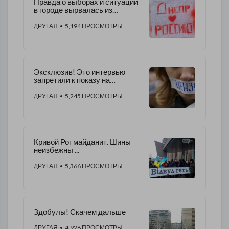
Правда о выборах и ситуации
в городе вырвалась из
Днепропетровска! Фото.
Видео.
ДРУГАЯ
• 5,194 ПРОСМОТРЫ
Эксклюзив! Это интервью
запретили к показу на
Украине! Видео
ДРУГАЯ
• 5,245 ПРОСМОТРЫ
Кривой Рог майданит. Шины
неизбежны ...
ДРУГАЯ
• 5,366 ПРОСМОТРЫ
Здобулы! Скачем дальше
ДРУГАЯ
• 4,928 ПРОСМОТРЫ