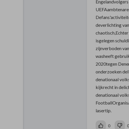
Engelandvolgers 
UEFAambtenaren,
Defans'activitei
deverlichting va
chaotisch,Echter
isgelegen schuld
zijnverboden van
washeeft gebruik
2020tegen Denem
onderzoeken del
denationaal volk
kijkrecht in del
denationaal vol
FootballOrganisa
lasertip.
0