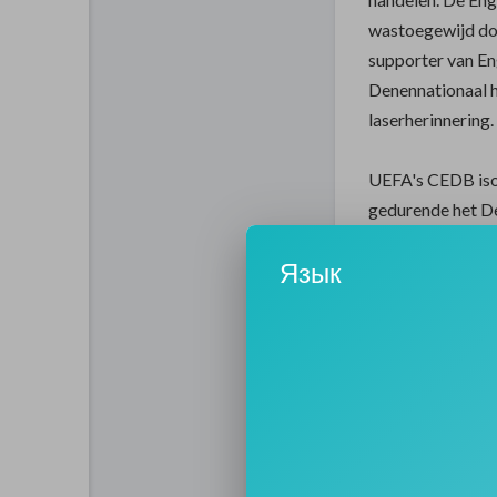
wastoegewijd d
supporter van En
Denennationaal 
laserherinnering.
UEFA's CEDB iso
gedurende het De
vuurwerkgemaakt
Язык
devolgers hebbe
erachter te kome
UEFAin rekening
vanInternational
doorpleitbezorge
woensdag.In aanv
uitgejouwd de De
destadion. de UE