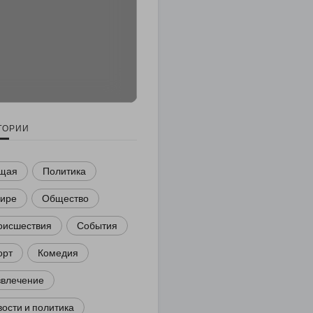
ГОРИИ
щая
Политика
мире
Общество
оисшествия
События
орт
Комедия
звлечение
ости и политика