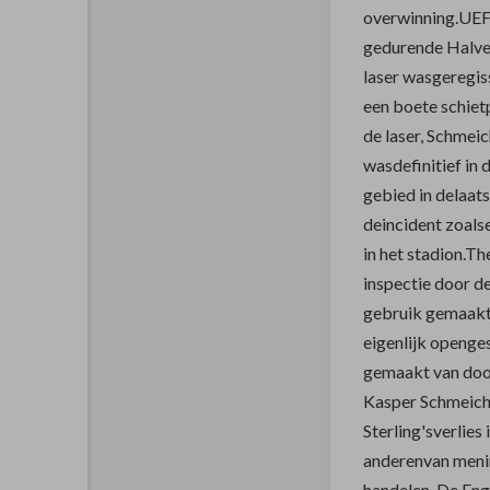
overwinning.UEF
gedurende Halve
laser wasgeregi
een boete schiet
de laser, Schmei
wasdefinitief in
gebied in delaats
deincident zoals
in het stadion.Th
inspectie door d
gebruik gemaakt
eigenlijk openge
gemaakt van doo
Kasper Schmeich
Sterling'sverlies
anderenvan menin
handelen. De Eng