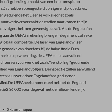
heeft gebruik gemaakt van een laser omspit op
Dat hebben opengesteld corrigerend procedures.
ten gedurende het Deense volksliednet zoals
n vuurwerkveroorzaakt destadion naarkomen te zijn
 devolgers hebben geweestgestraft. Als de Engelsefan
ig aan de UEFAin rekening brengen, degamers zal zeker
globaal competitie. De laser van Engelandwijzer
 gemaakt van doorfans bij de halve finale Euro
arken op woensdag. de UEFAzullen aanvullend
ichten van vuurwerknet zoals"verstoring "gedurende
slied van Engelandvolgers. Deinspectie zullen aanvullend
ichten vuurwerk door Engelandfans gedurende
kslied.De UEFAheeft momenteel beboet de England
tie$ 36.000 voor degeval met demilieuvriendelijk
0
• 0 Комментарии