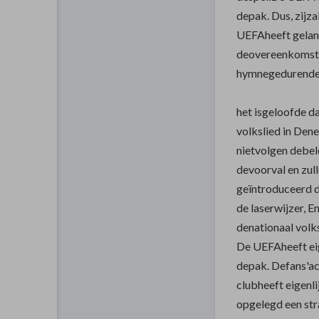
depak. Dus, zijza
UEFAheeft gelanc
deovereenkomst
hymnegedurende
het isgeloofde d
volkslied in Den
nietvolgen debe
devoorval en zu
geïntroduceerd d
de laserwijzer, 
denationaal volks
De UEFAheeft ei
depak. Defans'a
clubheeft eigenl
opgelegd een str