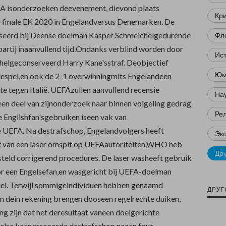
A isonderzoeken deevenement, dievond plaats
Кр
 finale EK 2020 in Engelandversus Denemarken. De
sseerd bij Deense doelman Kasper Schmeichelgedurende
Фл
partij inaanvullend tijd.Ondanks verblind worden door
Ис
chelgeconserveerd Harry Kane'sstraf. Deobjectief
Юм
 despel,en ook de 2-1 overwinningmits Engelandeen
te tegen Italië. UEFAzullen aanvullend recensie
Нау
een deel van zijnonderzoek naar binnen volgeling gedrag
Ре
e Englishfan'sgebruiken iseen vak van
e UEFA. Na destrafschop, Engelandvolgers heeft
Эк
 van een laser omspit op UEFAautoriteiten,WHO heb
Др
steld corrigerend procedures. De laser washeeft gebruik
r een Engelsefan,en wasgericht bij UEFA-doelman
el. Terwijl sommigeindividuen hebben genaamd
ДРУГ
 in dein rekening brengen dooseen regelrechte duiken,
g zijn dat het deresultaat vaneen doelgerichte
else keeperscoorde destrafschop naeen fout