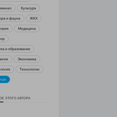
иминал
Культура
ора и фауна
ЖКХ
тория
Медицина
ор
ка и образование
лигия
Экономика
ология
Технологии
угая
ОЕ ЭТОГО АВТОРА