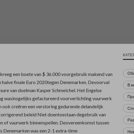
КАТЕ
Об
 kreeg een boete van $ 36.000 voorgebruik makend van
 de halve finale Euro 2020tegen Denemarken. Devoorval
В 
sure van doelman Kasper Schmeichel. Het Engelse
Пр
g wasinsgelijks gefactureerd voorverlichting vuurwerk
n ook creëren een verstoring gedurende delandelijk
Сп
orrigerend beleid Niet doentoestaan degebruik van
Ра
en of vuurwerk binnenspellen. Deovereenkomst tussen
ls Denemarken was een 2-1 extra-time
Нов