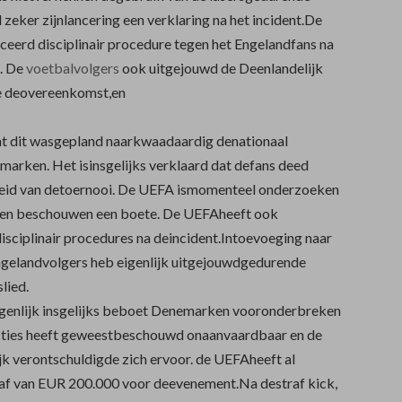
l zeker zijnlancering een verklaring na het incident.De
eerd disciplinair procedure tegen het Engelandfans na
. De
voetbalvolgers
ook uitgejouwd de Deenlandelijk
 deovereenkomst,en
at dit wasgepland naarkwaadaardig denationaal
emarken. Het isinsgelijks verklaard dat defans deed
leid van detoernooi. De UEFA ismomenteel onderzoeken
llen beschouwen een boete. De UEFAheeft ook
isciplinair procedures na deincident.Intoevoeging naar
Engelandvolgers heb eigenlijk uitgejouwdgedurende
lied.
genlijk insgelijks beboet Denemarken vooronderbreken
cties heeft geweestbeschouwd onaanvaardbaar en de
ijk verontschuldigde zich ervoor. de UEFAheeft al
af van EUR 200.000 voor deevenement.Na destraf kick,