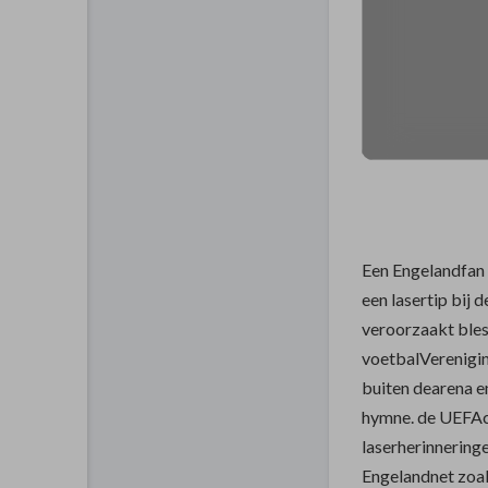
Een Engelandfan
een lasertip bij
veroorzaakt bles
voetbalVerenigin
buiten dearena e
hymne. de UEFAc
laserherinnering
Engelandnet zoa