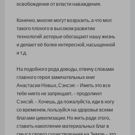
освобождение от власти наваждения.
Конечно, многие могут возразить, а что мол
такого плохого в высоком развитии
технологий ,которые обогащают нашу жизнь
и делают её более интересной, насыщенной
и т.д.
На подобного рода доводы, отвечу словами
главного героя замечательных книг
Анастасии Новых, Сэнсэя: – Иметь это все
тебе никто не запрещает, – продолжил
Сэнсэй. – Хочешь, да пожалуйста, иди в ногу
со временем, пользуйся на здоровье всеми
благами цивилизации. Но жить ради этого,
ставить накопление материальных благ в
смысл своего существования на Земле – это