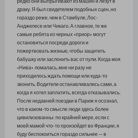
редко они выпрыгивают из машин и лезут в
драку. Я был свидетелем подобных сцен, но
гораздо реже, чем в Стамбуле, Лос-
Анджелесе или Чикаго. А главное, те же
самые ребята из черных «приор» могут
остановиться посреди дороги и
пожертвовать жизнью, чтобы защитить
бабушку или заслонить вас от пули. Когда моя
«Нива» ломалась, мне ни разу не
приходилось ждать помощи или куда-то
звонить. Водители останавливались сами, а
когда я хотел заплатить, всегда отказывались.
После недавней поездки в Париж я осознал,
что в каком-то смысле люди здесь более
цивилизованны: по крайней мере, если с
моей мамой что-то произойдет во Франции, я
буду беспокоиться гораздо сильнее — в