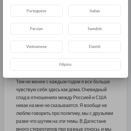
для меня. Коррупция в образовании
процветает в Дагестане даже по российским
Portuguese
Italian
меркам, разъедая академические институты,
подрывая доверие к науке. Людям трудно
Persian
Swedish
поверить, что кто-то может быть
заинтересован в изучении их культуры. Что
Vietnamese
Danish
бы я ни рассказывал, в конце они все равно
спросят: «Хорошо, а на самом деле ты здесь
Filipino
зачем?»
Тем не менее с каждым годом я все больше
чувствую себя здесь как дома. Очевидный
спад в отношениях между Россией и США
никак на мне не сказывается. Я вообще не
люблю говорить про политику, мы с друзьями
разве что шутим на эти темы. В Дагестане
много стереотипов про разные этносы, и мы