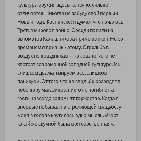
культура оружия здесь, конечно, сильно
отличается. Никогда не забуду свой первый
Новый год в Каспийске: я думал, что началась
Третья мировая война. Соседи палили из
автоматов Калашникова прямо из окон. Но со
временем я привык к этому. Стрельба в
воздух по праздникам — как раз то, чего не
хватает современной западной культуре. Мы
слишком драматизируем все, слишком
паникуем. От того, что на свадьбе разрядят в
небо пару магазинов, никто не погибнет, а
гости навсегда запомнят торжество. Когда я
впервые побывал на стреляющей свадьбе, у
меня в голове крутилась одна мысль: «Черт,
какой же скучной была моя собственная».
Впрочем, мне не нравится то разгильдяйство,