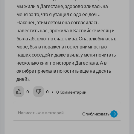
мы жили в Дагестане, здорово злилась на
меня за то, что я утащил сюда ее дочь.
Наконец этим летом она согласилась
навестить нас, прожила в Каспийске месяц и
была абсолютно счастлива. Она влюбилась в
море, была поражена гостеприимностью
наших соседей и даже взяла у меня почитать
несколько книг по истории Дагестана. А в
октябре приехала погостить еще на десять
дней».
0
0
• 0 Комментарии
Опубликовать