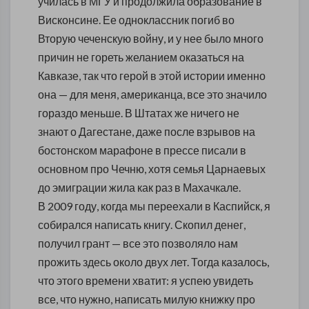
училась в МГУ и продолжила образование в
Висконсине. Ее одноклассник погиб во
Вторую чеченскую войну, и у нее было много
причин не гореть желанием оказаться на
Кавказе, так что герой в этой истории именно
она — для меня, американца, все это значило
гораздо меньше. В Штатах же ничего не
знают о Дагестане, даже после взрывов на
бостонском марафоне в прессе писали в
основном про Чечню, хотя семья Царнаевых
до эмиграции жила как раз в Махачкале.
В 2009 году, когда мы переехали в Каспийск, я
собирался написать книгу. Скопил денег,
получил грант — все это позволяло нам
прожить здесь около двух лет. Тогда казалось,
что этого времени хватит: я успею увидеть
все, что нужно, написать милую книжку про