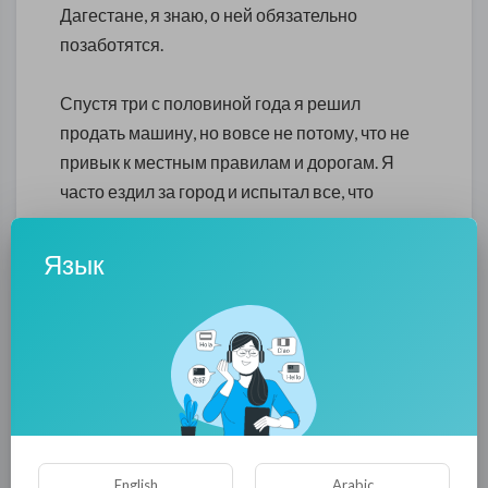
Дагестане, я знаю, о ней обязательно
позаботятся.
Спустя три с половиной года я решил
продать машину, но вовсе не потому, что не
привык к местным правилам и дорогам. Я
часто ездил за город и испытал все, что
только возможно: однажды мне даже
пришлось три дня ждать, пока вышедшая из
Язык
берегов река Курахчай вернется в русло —
моста через нее нет, проехать можно было
только вброд. Дело в том, что ездить на
машине американцу в Дагестане просто
неудобно. Если меня останавливал
полицейский, он долго рассматривал мой
паспорт, а потом непременно звал
товарищей посмотреть на него. Иногда они в
English
Arabic