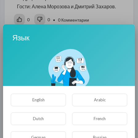
Гости: Алена Морозова и Дмитрий Захаров.
0
0
• 0 Комментарии
Язык
Опубликовать
English
Arabic
Комментариев нет
Dutch
French
German
Russian