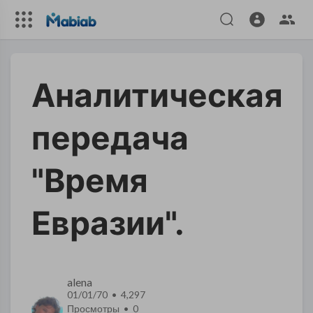
Аналитическая
передача
"Время
Евразии".
alena
01/01/70 • 4,297
Просмотры •
0