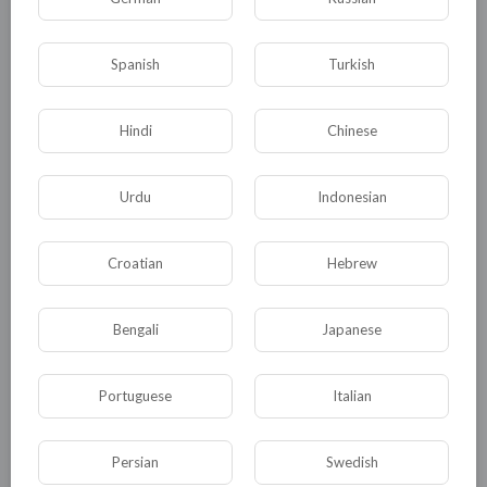
КАТЕГОРИИ
Spanish
Turkish
Hindi
Chinese
Общая
Политика
В мире
Общество
Происшествия
События
Urdu
Indonesian
Спорт
Комедия
Развлечение
Croatian
Hebrew
Новости и политика
Криминал
Культура
Флора и фауна
ЖКХ
История
Bengali
Japanese
Медицина
Юмор
Наука и образование
Portuguese
Italian
Религия
Экономика
Экология
Технологии
Другая
Persian
Swedish