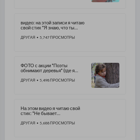
​видео: на этой записи я читаю
свой стих "Я знаю, что ты
хочешь на войну"
ДРУГАЯ
• 5,747 ПРОСМОТРЫ
ФОТО с акции "Поэты
обнимают деревья" (где я
выступала) - Москва,
08.10.2016 г. Алена Морозова
ДРУГАЯ
• 5,498 ПРОСМОТРЫ
На этом видео я читаю свой
стих: "Не бывает
возвратившихся с войны"
ДРУГАЯ
• 5,688 ПРОСМОТРЫ