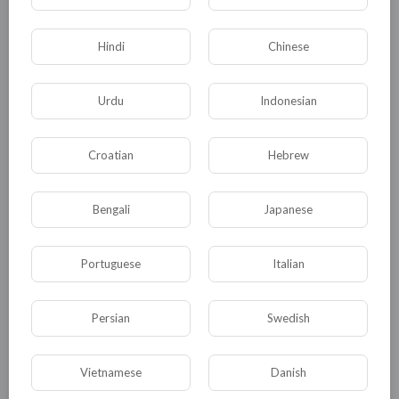
Общество
Происшествия
События
Hindi
Chinese
Спорт
Комедия
Развлечение
Urdu
Indonesian
Новости и политика
Криминал
Культура
Флора и фауна
ЖКХ
История
Croatian
Hebrew
Медицина
Юмор
Наука и образование
Религия
Экономика
Экология
Bengali
Japanese
Технологии
Другая
Portuguese
Italian
ДРУГОЕ ЭТОГО АВТОРА
Persian
Swedish
Vietnamese
Danish
ХАРАКИРИ по- украински...