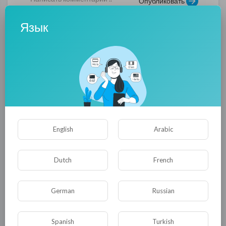
Опубликовать
Язык
Комментариев нет
English
Arabic
Dutch
French
КАТЕГОРИИ
German
Russian
Spanish
Turkish
Общая
Политика
В мире