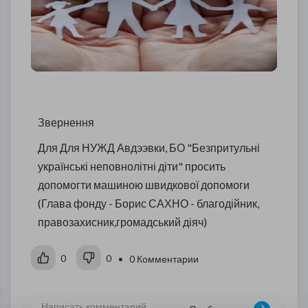
Звернення
Для Для НУЖД Авдээвки, БО "Безпритульні
українські неповнолітні діти" просить
допомогти машиною швидкової допомоги
(Глава фонду - Борис САХНО - благодійник,
правозахисник,громадський діяч)
0
0
• 0 Комментарии