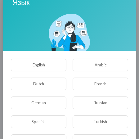
Язык
Все вышеперечисленные «щупальца» – это
только более-менее видимые части
криминального айсберга.
Однако влияние в политике, прокуратуре и
суде не стоит и выеденного яйца, если оно не
подкреплено такими всем понятными
English
Arabic
аргументами, как стволы «калашей»,
подрывные мины и снайперская оптика.
Dutch
French
Потому что только кровь и страх могут
German
Russian
сцементировать разрозненные по разным
уровням Системы щупальца в единный
Spanish
Turkish
преступный монолит, который живёт и
дышит, как единый организм.