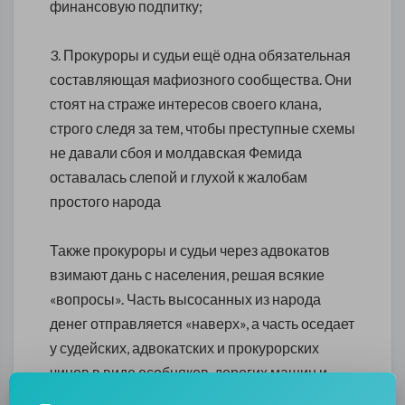
финансовую подпитку;
3. Прокуроры и судьи ещё одна обязательная
составляющая мафиозного сообщества. Они
стоят на страже интересов своего клана,
строго следя за тем, чтобы преступные схемы
не давали сбоя и молдавская Фемида
оставалась слепой и глухой к жалобам
простого народа
Также прокуроры и судьи через адвокатов
взимают дань с населения, решая всякие
«вопросы». Часть высосанных из народа
денег отправляется «наверх», а часть оседает
у судейских, адвокатских и прокурорских
чинов в виде особняков, дорогих машин и
прочих «безделушек»;