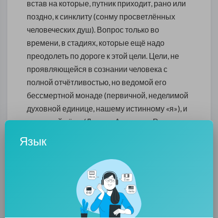
встав на которые, путник приходит, рано или
поздно, к синклиту (сонму просветлённых
человеческих душ). Вопрос только во
времени, в стадиях, которые ещё надо
преодолеть по дороге к этой цели. Цели, не
проявляющейся в сознании человека с
полной отчётливостью, но ведомой его
бессмертной монаде (первичной, неделимой
духовной единице, нашему истинному «я»), и
влекущей её…» (Даниил Андреев. «Роза
мира»)
Язык
(Епископ Олег Ведмеденко. "Духовный
дневник" )
0
0
• 0 Комментарии