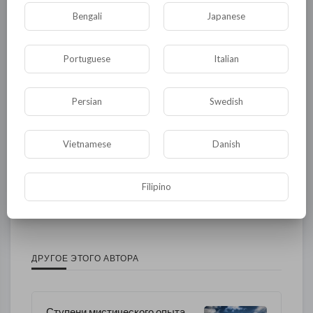
Bengali
Japanese
Общая
Политика
В мире
Общество
Происшествия
События
Portuguese
Italian
Спорт
Комедия
Развлечение
Новости и политика
Криминал
Культура
Persian
Swedish
Флора и фауна
ЖКХ
История
Vietnamese
Danish
Медицина
Юмор
Наука и образование
Религия
Экономика
Экология
Filipino
Технологии
Другая
ДРУГОЕ ЭТОГО АВТОРА
Ступени мистического опыта