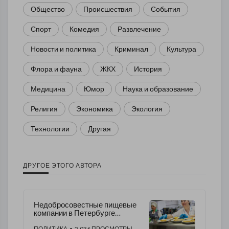
Общество
Происшествия
События
Спорт
Комедия
Развлечение
Новости и политика
Криминал
Культура
Флора и фауна
ЖКХ
История
Медицина
Юмор
Наука и образование
Религия
Экономика
Экология
Технологии
Другая
ДРУГОЕ ЭТОГО АВТОРА
Недобросовестные пищевые
компании в Петербурге
продолжают поставлять
ПОЛИТИКА
• 2,036 ПРОСМОТРЫ