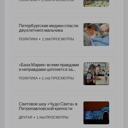
фальсификат
Петербургские медики спасли
двухлетнего мальчика
ПОЛИТИКА
• 1,588 ПРОСМОТРЫ
«База Мария» всеми правдами
и неправдами цепляется за
петербургский рынок питания
ПОЛИТИКА
• 2,142 ПРОСМОТРЫ
Световое шоу «Чудо Света» в
Петропавловской крепости
ДРУГАЯ
• 1,960 ПРОСМОТРЫ