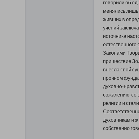
говорили об од
менялись лишь
живших в опред
учений заключа
источника нас
естественного 
Законами Творц
пришествие Зо
внесла свой су
прочном фунда
духовно-нравст
сожалению, со 
религии и стал
Соответственн
духовникам и ж
собственно гов