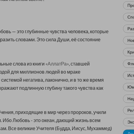
Пр
Сп
Ра
овь — это глубинные чувства человека, которые
азить словами. Это сила Души, её состояние
Нов
Кр
ьные слова из книги
«АллатРа»
, ставшей
Фл
здой для миллионов людей во мраке
Ис
системой негатива, лаконично, и в то же время
Юм
ыражают подлинную глубину такого чувства как
Нау
Ре
чения, приходящие в мир через пророков, учили
. Ибо Любовь - это океан, дающий жизнь всем
Эк
м. Все великие Учителя (Будда, Иисус, Мухаммед)
Др