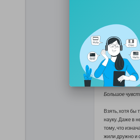
Любовью в Еди
Света, с Верой
каждый человек
Благословением
превратить наш
все народы жи
Исконные Знани
«АллатРа»!
Приходит к люд
Большое чувст
Взять, хотя бы 
науку. Даже в 
тому, что изна
жили дружно и 