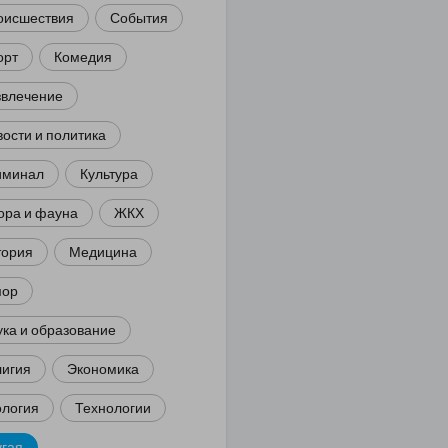
оисшествия
События
орт
Комедия
звлечение
ости и политика
иминал
Культура
ора и фауна
ЖКХ
тория
Медицина
ор
ка и образование
лигия
Экономика
ология
Технологии
угая