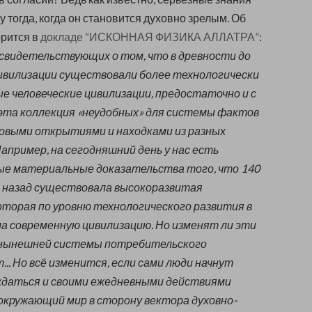
 тогда, когда он становится духовно зрелым. Об
орится в
докладе “ИСКОННАЯ ФИЗИКА АЛЛАТРА”
:
свидетельствующих о том, что в древности до
ивилизации существовали более технологически
е человеческие цивилизации, предостаточно и с
эта коллекция «неудобных» для системы фактов
овыми открытиями и находками из разных
Например, на сегодняшний день у нас есть
е материальные доказательства того, что 140
 назад существовала высокоразвитая
оторая по уровню технологического развития в
а современную цивилизацию. Но изменят ли эти
 нынешней системы потребительского
.. Но всё изменится, если сами люди начнут
ждаться и своими ежедневными действиями
 окружающий мир в сторону вектора духовно-