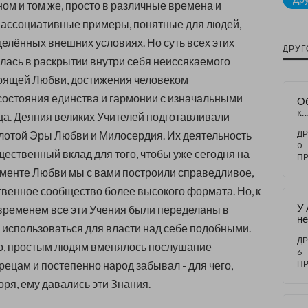
ном и том же, просто в различные времена и
 ассоциативные примеры, понятные для людей,
елённых внешних условиях. Но суть всех этих
ДРУГ
лась в раскрытии внутри себя неиссякаемого
тоящей Любви, достижения человеком
состояния единства и гармонии с изначальными
О
к
а. Деяния великих Учителей подготавливали
че
ву
лотой Эры Любви и Милосердия. Их деятельность
ДР
0
щественный вклад для того, чтобы уже сегодня на
П
менте Любви мы с вами построили справедливое,
венное сообщество более высокого формата. Но, к
У 
временем все эти Учения были переделаны в
не
и использоваться для власти над себе подобными.
ДР
о, простым людям вменялось послушание
6
рецам и постепенно народ забывал - для чего,
П
оря, ему давались эти Знания.