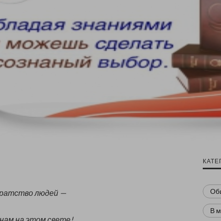
КАТЕ
Об
 братство людей —
В 
нам на этом свете!