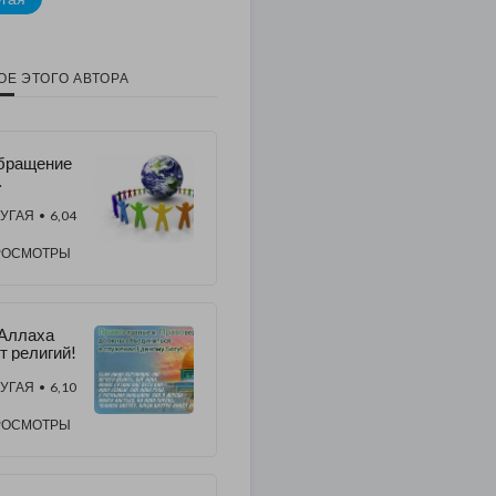
ОЕ ЭТОГО АВТОРА
бращение
ловечест
!
УГАЯ
• 6,04
РОСМОТРЫ
Аллаха
т религий!
УГАЯ
• 6,10
РОСМОТРЫ