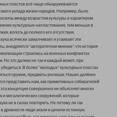
рных пластов всё чаще обнаруживаются
такого уклада жизни народов. Например, было
освязь между возрастом культуры и характером
ревнее культурные напластования, тем меньше в
жия, вплоть до полного его отсутствия.
ука всячески замалчивает и утаивает эти
ы, внедряется “авторитетное мнение”, что история
ивилизации строилась на военных конфликтах
. Но это далеко не так и каждый может, при
м убедиться. В более “молодых” культурных пластах
яться оружие, предметы роскоши. Наших далёких
ся представить нам, как примитивных собирателей
о эта концепция совершенно не объясняет многих
к и мегалитических сооружений, которые
ка не в силах повторить. Не потому ли так
о в древности люди знали и ценили истинную
в согласии? Ведь как известно, серьёзные знания