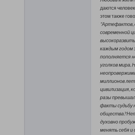
даются человеку
этом также гов
“Артефактов, 
современной ц
высокоразвиты
каждым годом 
пополняется н
уголков мира. 
неопровержимы
миллионов лет
цивилизация, к
разы превышал
факты судьбу
общества? Нет.
духовно пробу
менять себя и