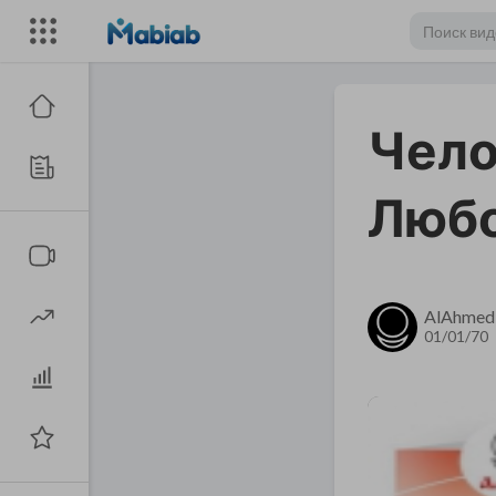
Чело
Люб
AlAhmed
01/01/70