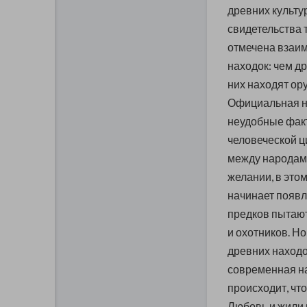
древних культу
свидетельства 
отмечена взаим
находок: чем д
них находят ору
Официальная на
неудобные факт
человеческой ц
между народами
желании, в это
начинает появл
предков пытают
и охотников. Н
древних находо
современная нау
происходит, чт
Любовь и жили 