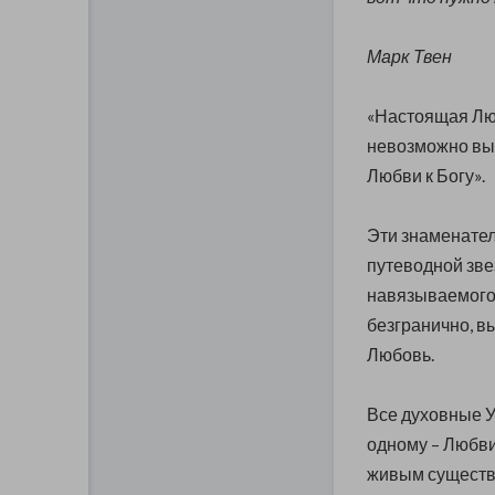
Марк Твен
«Настоящая Люб
невозможно выр
Любви к Богу».
Эти знаменател
путеводной зве
навязываемого 
безгранично, в
Любовь.
Все духовные У
одному – Любви
живым существа