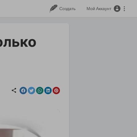
Создать
Мой Аккаунт
олько