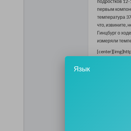
подростков 12-
первым компоне
температура 37
что, извините, 
Гинцбург о ход
измеряли темпер
[center][img]htt
15/whowha_f5fc
Язык
Вакцинация под
"мы хотим выдер
делаем". Гинцб
число подростк
19. Необходимо
0