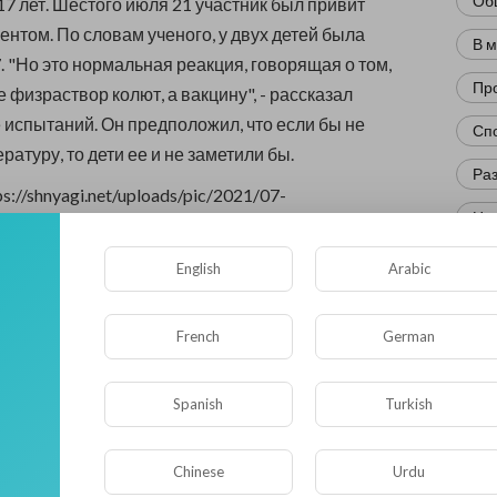
Об
17 лет. Шестого июля 21 участник был привит
нтом. По словам ученого, у двух детей была
В 
. "Но это нормальная реакция, говорящая о том,
Пр
не физраствор колют, а вакцину", - рассказал
е испытаний. Он предположил, что если бы не
Сп
атуру, то дети ее и не заметили бы.
Ра
ps://shnyagi.net/uploads/pic/2021/07-
Нов
48d2fa9e8291cf92917ad05615fc.jpg[/img][/center]
Кр
ростков в России должна начаться к 20 сентября,
English
Arabic
жать это, как получится, пока что все для этого
Фл
ург добавил, что в последнее время увеличилось
French
German
Ис
ов с более тяжелым, чем раньше, течением COVID-
 их защитить, подчеркнул ученый.
Юм
Spanish
Turkish
Нау
0
• 0 Комментарии
Chinese
Urdu
Ре