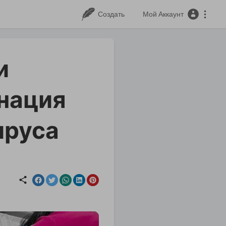
Создать
Мой Аккаунт
и
нация
ируса