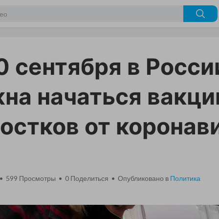
0 сентября в Росси
на начаться вакци
остков от коронав
 • 599 Просмотры •
0
Поделиться • Опубликовано в
Политика