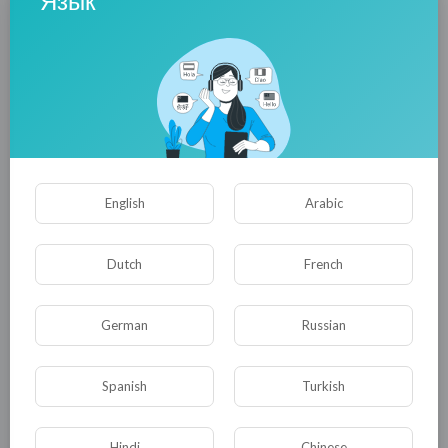
Язык
Джордж в лентата" може да бъде и
на вашия
аватар
в социалните мрежи. За да направите
това, посочени на
сайта
на действието.
Основателят на това действие е ROOSPM
"студентската общност е регионална
обществена организация на социалната
подкрепа на младежта"студент комуна",
English
Arabic
която е създадена през 1998 година.
Dutch
French
ROOSPM "студент комуна" е код за действие,
според които: 1. "На Джордж в лентата"
German
Russian
кампания е с нестопанска цел и не
политически.
Spanish
Turkish
2. Целта на действието е символ на победата
ден почивка.
Hindi
Chinese