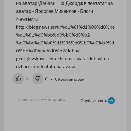
на аватар/Добави "На Джордж в лентата" на
аватар - Ярослав Михайлов - Блоги
Newsler.ru
http://blog.newsler.ru/%d1%8f%d1%80%d0%be
%d1%81%d0%bb%d0%b0%d0%b2-
%d0%bc%d0%b8%d1%85%d0%b0%d0%b9%d
0%bb%d0%be%d0%b2/dobavit-
georgievskuyu-lentochku-na-avatardobavi-na-
dzhordzh-v-lentata-na-avatar
0
0
• 0 Комментарии
Опубликовать