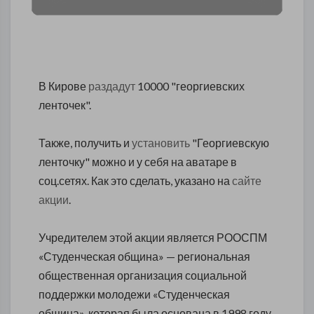
В Кирове
раздадут
10000 "георгиевских
ленточек".
Также, получить и
установить
"Георгиевскую
ленточку" можно и у себя на аватаре в
соц.сетях. Как это сделать, указано на
сайте
акции
.
Учредителем этой акции является РООСПМ
«Студенческая община» — региональная
общественная организация социальной
поддержки молодежи «Студенческая
община», которая была основана в 1998 году.