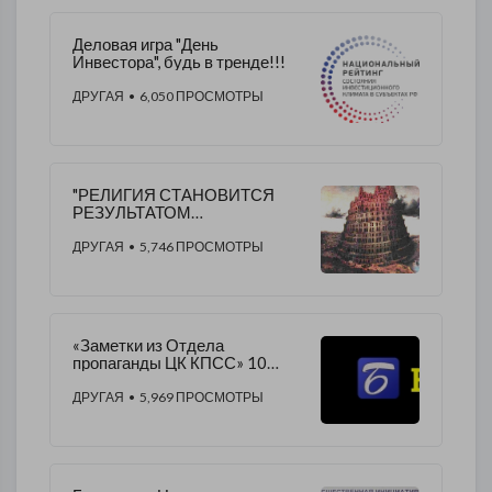
​Деловая игра "День
Инвестора", будь в тренде!!!
ДРУГАЯ
• 6,050 ПРОСМОТРЫ
"РЕЛИГИЯ СТАНОВИТСЯ
РЕЗУЛЬТАТОМ
ИНДИВИДУАЛЬНОГО
ВЫБОРА" - новый принцип в
ДРУГАЯ
• 5,746 ПРОСМОТРЫ
условиях Глобализации.
«Заметки из Отдела
пропаганды ЦК КПСС» 10
подъезд Старая площадь.
ДРУГАЯ
• 5,969 ПРОСМОТРЫ