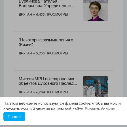
Бурлинова Наталья
Валерьевна. Учредитель и
президент «Креативной
дипломатии».
ДРУГАЯ
• 6,433 ПРОСМОТРЫ
​"Некоторые размышления о
Жизни".
ДРУГАЯ
• 5,755 ПРОСМОТРЫ
Миссия МРЦ по сохранению
объектов Духовного Наследия
Человечества
ДРУГАЯ
• 6,284 ПРОСМОТРЫ
На этом веб-сайте используются файлы cookie, чтобы вы могли
получить лучший опыт на нашем веб-сайте.
Выучить больше
Понял!