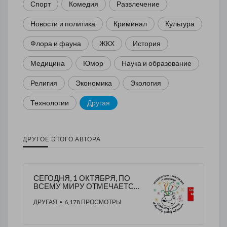
Спорт
Комедия
Развлечение
Новости и политика
Криминал
Культура
Флора и фауна
ЖКХ
История
Медицина
Юмор
Наука и образование
Религия
Экономика
Экология
Технологии
Другая
ДРУГОЕ ЭТОГО АВТОРА
СЕГОДНЯ, 1 ОКТЯБРЯ, ПО
ВСЕМУ МИРУ ОТМЕЧАЕТСЯ
МЕЖДУНАРОДНЫЙ ДЕНЬ
КОФЕ!
ДРУГАЯ
• 6,178 ПРОСМОТРЫ