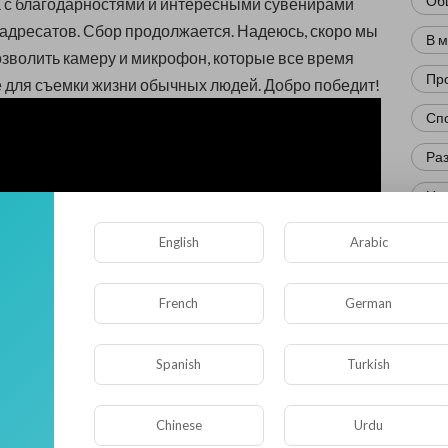
Об
 с благодарностями и интересными сувенирами
 адресатов. Сбор продолжается. Надеюсь, скоро мы
В 
зволить камеру и микрофон, которые все время
Пр
е для съемки жизни обычных людей. Добро победит!
Сп
Ра
Нов
Кр
English
Arabic
Фл
French
German
Ис
Юм
Spanish
Turkish
Нау
Chinese
Urdu
Ре