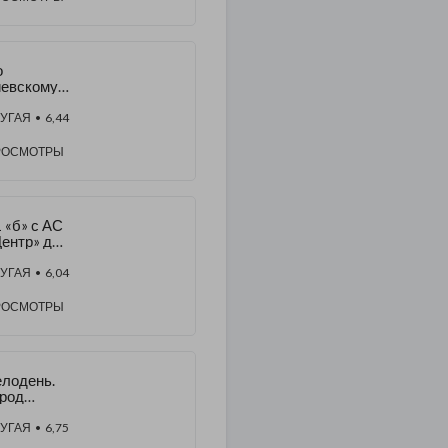
о
евскому:
ртизанск
,
УГАЯ
• 6,44
слаева,
ликлиник
РОСМОТРЫ
 «б» с АС
ентр» до
т. Шахта
диевка.
УГАЯ
• 6,04
сть 2
РОСМОТРЫ
лодень.
род
нецк.
16 год
УГАЯ
• 6,75