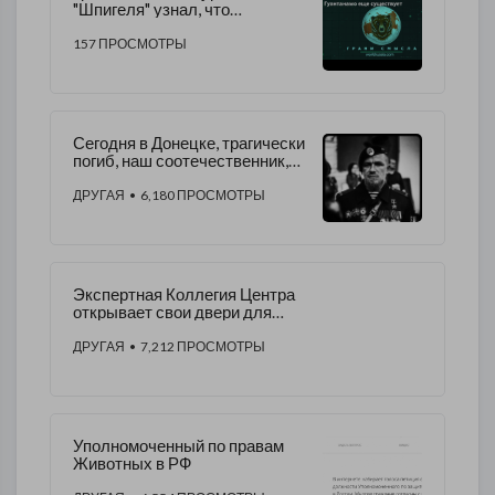
"Шпигеля" узнал, что
Гуантанамо еще существует
157 ПРОСМОТРЫ
​Сегодня в Донецке, трагически
погиб, наш соотечественник,
герой ДНР Арсений Павлов
(Моторола)
ДРУГАЯ
• 6,180 ПРОСМОТРЫ
Экспертная Коллегия Центра
открывает свои двери для
ярких и талантливых
Евразийских лидеров
ДРУГАЯ
• 7,212 ПРОСМОТРЫ
Уполномоченный по правам
Животных в РФ