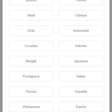
Spanish
Turkish
— уже показывают эффективность
нашей вакцины на примере 60%
Hindi
Chinese
привитого населения. Мы видим
падение количества заболеваний, а где-
то и исчезновение коронавируса. Это
Urdu
Indonesian
безопасно и эффективно. Поэтому я не
вижу ничего плохого против
Croatian
Hebrew
инициативы Роспотребнадзора.
Наоборот, это необходимая и
Bengali
Japanese
вынужденная мера. Мы еще не знаем,
какая эпидемиологическая ситуация
Portuguese
Italian
будет осенью»,
— резюмировал Юрий
Самонкин.
Persian
Swedish
Как ранее заявил вирусолог Сергей Нетёсов,
Vietnamese
Danish
проведение массовых мероприятий в разгар