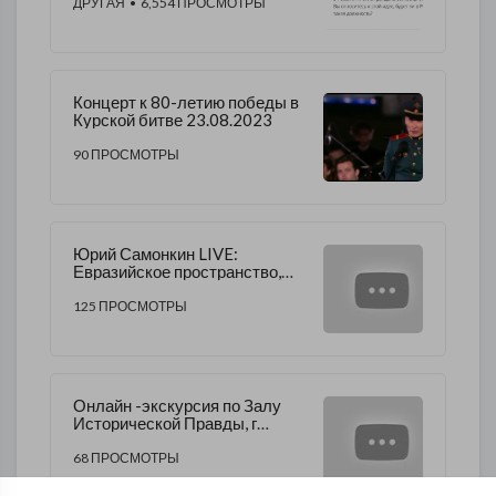
ДРУГАЯ
• 6,554 ПРОСМОТРЫ
Концерт к 80-летию победы в
Курской битве 23.08.2023
90 ПРОСМОТРЫ
Юрий Самонкин LIVE:
Евразийское пространство,
ключевая цель в
строительстве нового мира
125 ПРОСМОТРЫ
Онлайн -экскурсия по Залу
Исторической Правды, г
Москва (Июль 2023). Музей
Победы.
68 ПРОСМОТРЫ