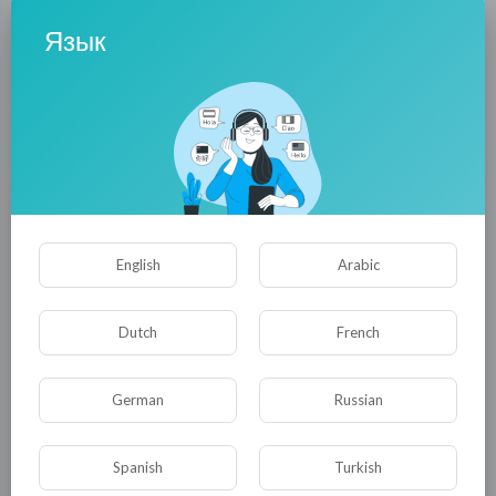
«Демократическая партия Арцаха» стала
Язык
ассоциированным членом Европейского
свободного альянса. Это всё
беспрецедентно, потому что впервые
подобное сотрудничество ведётся с партией,
находящейся вне Евросоюза.
Франсуа Альфонси обосновал данный шаг
тем, что ЕСА решил поддержать реализацию
English
Arabic
права на независимость также стран,
которые не являются членами ЕС, однако
Dutch
French
считаются европейскими, в том числе и
Нагорного Карабаха.
«Для нас борьба
жителей Нагорного Карабаха является
German
Russian
борьбой за независимость, свободу и
демократию, и ЕСА окажет полное
Spanish
Turkish
содействие народу Нагорного Карабаха в