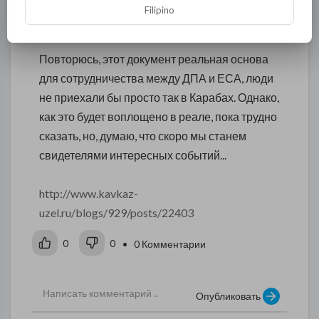
населяющих этот край, какие у них мысли,
Filipino
увидеть последствия войны и многое другое.
Повторюсь, этот документ реальная основа
для сотрудничества между ДПА и ЕСА, люди
не приехали бы просто так в Карабах. Однако,
как это будет воплощено в реале, пока трудно
сказать, но, думаю, что скоро мы станем
свидетелями интересных событий...
http://www.kavkaz-
uzel.ru/blogs/929/posts/22403
0
0
• 0 Комментарии
Опубликовать