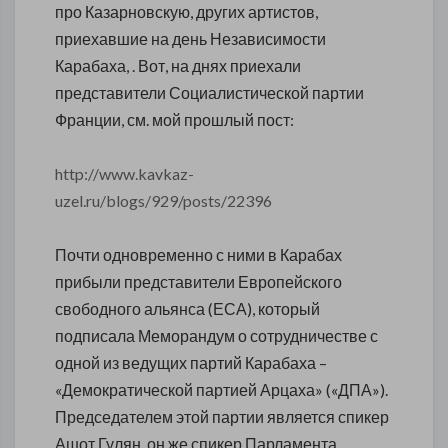
про Казарновскую, других артистов,
приехавшие на день Независимости
Карабаха, . Вот, на днях приехали
представители Социалистической партии
Франции, см. мой прошлый пост:
http://www.kavkaz-
uzel.ru/blogs/929/posts/22396
Почти одновременно с ними в Карабах
прибыли представители Европейского
свободного альянса (ЕСА), который
подписала Меморандум о сотрудничестве с
одной из ведущих партий Карабаха –
«Демократической партией Арцаха» («ДПА»).
Председателем этой партии является спикер
Ашот Гулян, он же спикер Парламента.