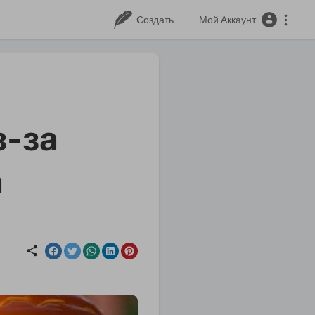
Создать
Мой Аккаунт
з-за
а