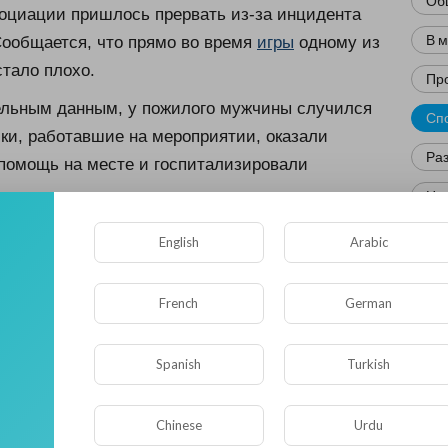
Об
оциации пришлось прервать из-за инцидента
В 
Сообщается, что прямо во время
игры
одному из
стало плохо.
Пр
ельным данным, у пожилого мужчины случился
Сп
ки, работавшие на мероприятии, оказали
Ра
помощь на месте и госпитализировали
Нов
дента на корте были украинская спортсменка
Кр
English
Arabic
ок, румынская теннисистка Ралука Олару и
Фл
йтлин Кристиан и Сабрина Сантамарии.
French
German
Ис
Powered by
Froala Editor
Юм
Spanish
Turkish
Нау
0
• 0 Комментарии
Chinese
Urdu
Ре