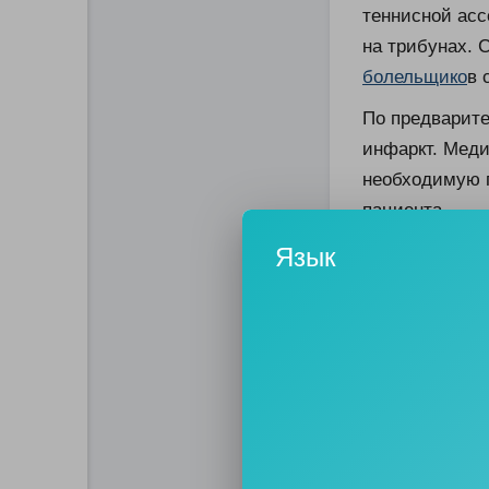
теннисной асс
на трибунах. 
болельщико
в 
По предварит
инфаркт. Меди
необходимую 
пациента.
Язык
В момент инци
Надежда Кичен
американки Ке
0