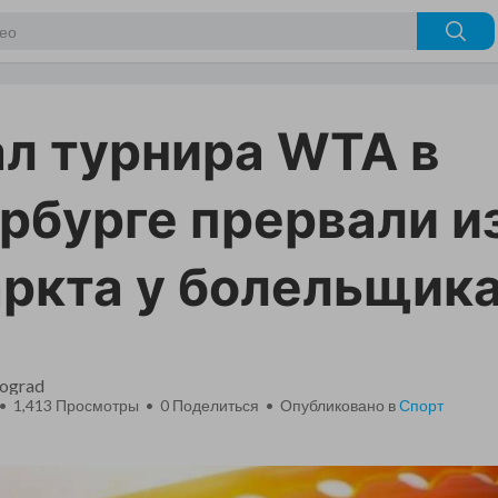
л турнира WTA в
рбурге прервали и
ркта у болельщик
nograd
 • 1,413 Просмотры •
0
Поделиться • Опубликовано в
Спорт