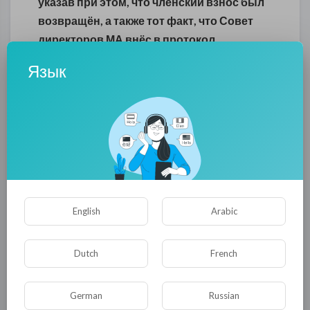
указав при этом, что членский взнос был
возвращён, а также тот факт, что Совет
директоров МА внёс в протокол
заседания по данному вопросу
Язык
формулировки, порочащие честь и
достоинство г-жи Горенштейн. При этом
никто из членов Совета директоров —
2014 (кроме Ишая Менухина) никогда не
встречался с г-жой Горенштейн, не был
знаком с ней лично и о её деятельности в
составе МА судить не мог, поскольку по
окончании каденции в 2008 году Милана
English
Arabic
не возобновляла членство в
организации.
Dutch
French
Действия членов Совета директоров МА
German
Russian
являются грубым нарушением закона: