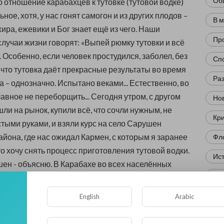
Об
о отношение карабахцев к тутовке (тутовой водке)
ное, хотя, у нас гонят самогон и из других плодов –
В 
жира, ежевики и Бог знает ещё из чего. Наши
Пр
случаи жизни говорят: «Выпей рюмку тутовки и всё
». Особенно, если человек простудился, заболел, без
Сп
, что тутовка даёт прекрасные результаты во время
Ра
 – однозначно. Испытано веками... Естественно, во
лавное не переборщить... Сегодня утром, с другом
Нов
ли на рынок, купили всё, что сочли нужным, не
Кр
стыми руками, и взяли курс на село Сарушен
айона, где нас ожидал Кармен, с которым я заранее
Фл
то хочу снять процесс приготовления тутовой водки.
Ис
ен - объясню. В Карабахе во всех населённых
Юм
у водку, но так, как в Сарушене – никто не может.
вления переходит от поколения к поколению. Вот,
Нау
English
Arabic
ил попросить Кармена... Приехав на «завод», место,
Ре
ку у нас так называют, мы увидели, что работа кипит.