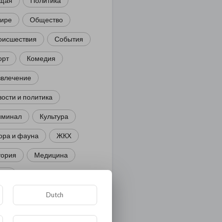
щая
Политика
мире
Общество
оисшествия
События
орт
Комедия
звлечение
ости и политика
иминал
Культура
ора и фауна
ЖКХ
тория
Медицина
ор
ка и образование
Dutch
лигия
Экономика