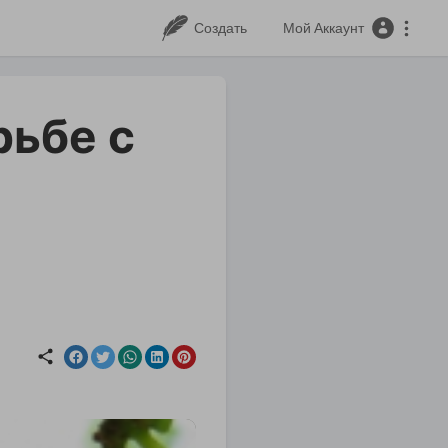
Создать
Мой Аккаунт
рьбе с