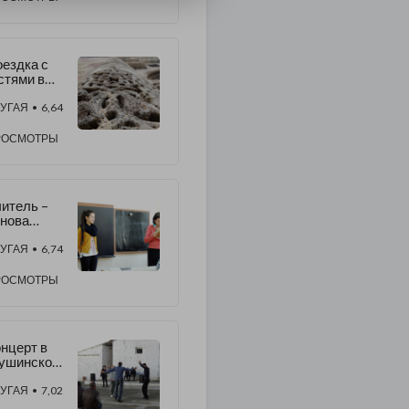
ездка с
стями в
ндзасар.
сполнение
УГАЯ
• 6,64
ve Maria»
РОСМОТРЫ
онастыре
итель –
нова
нов
УГАЯ
• 6,74
РОСМОТРЫ
нцерт в
ушинской
юрьме
УГАЯ
• 7,02