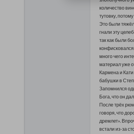
количество вин
тутовку, потом
Это были тяжёлы
гнали эту целеб
так как были б
конфисковался.
много чего инте
материал уже от
Кармена и Кати 
бабушки в Степа
Запомнился оди
Бога, что он дал
После трёх рюмо
говоря, что дор
дремлет». Впроч
встали из-за с