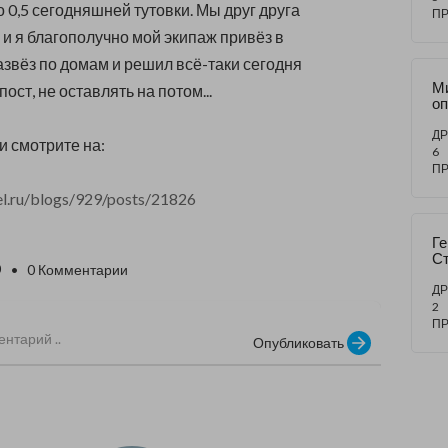
 0,5 сегодняшней тутовки. Мы друг друга
П
 и я благополучно мой экипаж привёз в
азвёз по домам и решил всё-таки сегодня
М
пост, не оставлять на потом...
оп
В
бо
ДР
 смотрите на:
от
6
П
l.ru/blogs/929/posts/21826
Ге
Ст
0
• 0 Комментарии
уч
Ад
ДР
Пу
2
яв
П
од
Опубликовать
пр
«г