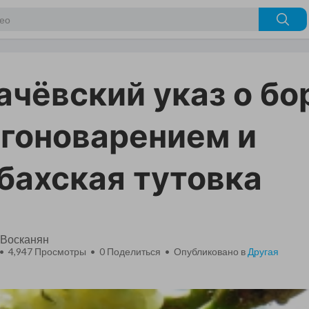
ачёвский указ о бо
гоноварением и
бахская тутовка
 Восканян
 • 4,947 Просмотры •
0
Поделиться • Опубликовано в
Другая