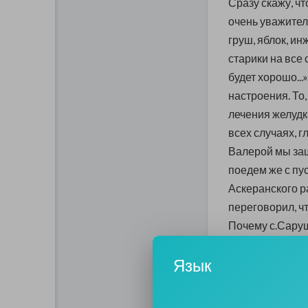
Сразу скажу, чт
очень уважитель
груш, яблок, ин
старики на все 
будет хорошо...
настроения. То
лечения желудка
всех случаях, г
Валерой мы заш
поедем же с пу
Аскеранского р
переговорил, ч
Почему с.Саруш
пунктах гонят эт
Язык
Рецепт пригото
поэтому я и реш
где гонят тутов