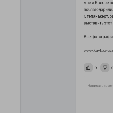
мне и Валере по
поблагодарили,
Степанакерт, р
выставить этот 
Все фотографии
www.kavkaz-uze
0