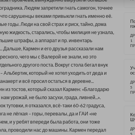
оградника. Людям запретили гнать самогон, точнее
у что сарушенцы веками привыкли гнать именно её.
По
е годы. Люди на свой страх и риск, тайно, дома
го
Га
ную жидкость, старались, чтобы милиция не узнала,
И
ДР
ольшие штрафы, а аппарат и пр. инвентарь
«A
1
в
П
.. Дальше, Кармен и его друзья рассказали нам
м
ресного, чего мы с Валерой не знали, но это
дельного другого поста. Вокруг стола бегал внук
Уч
– Альбертик, который не хотел уходить от деда и
ос
ос
накерт и всё просил остаться в деревне...
ДР
5
н из тостов, который сказал Кармен: «Благодарю
П
 нам урожай, не было засухи, града, ливней...».
к тутовки, я отказался, всё-таки 60-62 градуса,
ога не лёгкая – горы, перевалы, да и ГАИ «не
Ко
Ш
ем, и у ребят впереди была работа, они тоже
т
ДР
тола, проводили нас до машины. Кармен передал
5