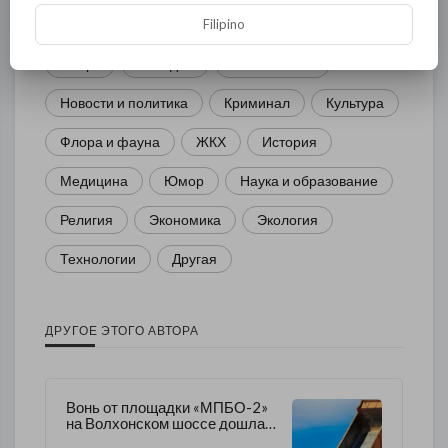
Filipino
Общество
Происшествия
События
Спорт
Комедия
Развлечение
Новости и политика
Криминал
Культура
Флора и фауна
ЖКХ
История
Медицина
Юмор
Наука и образование
Религия
Экономика
Экология
Технологии
Другая
ДРУГОЕ ЭТОГО АВТОРА
Вонь от площадки «МПБО-2»
на Волхонском шоссе дошла и
до Кировского района