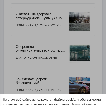
«Плевать на здоровье
петербуржцев»: Гульчук снова
проигнорирует круглый стол о
ликвидации золоотвала
ПОЛИТИКА
• 2,247 ПРОСМОТРЫ
Очередное
очковтирательство – ролик от
администрации раздражает
жителей Невского района
ДРУГАЯ
• 2,003 ПРОСМОТРЫ
Как сделать дороги
безопасными?
ПОЛИТИКА
• 2,277 ПРОСМОТРЫ
На этом веб-сайте используются файлы cookie, чтобы вы могли
получить лучший опыт на нашем веб-сайте.
Выучить больше