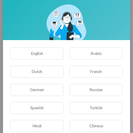
участвовать на их мероприятиях...
Я выбрал часть работ художников, которые
выставляю на ваше обозрение...
English
Arabic
Dutch
French
German
Russian
Spanish
Turkish
Hindi
Chinese