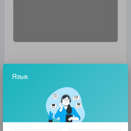
Информация о платежном балансе Украины
Язык
за 5 месяцев 2015 года. И почему профицит
получился за май
0
0
• 0 Комментарии
Опубликовать