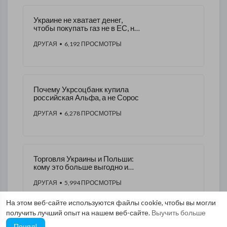
Украине не хватает денег,
чтобы покупать газ не в ЕС, не
в России
ДРУГАЯ
• 6,192 ПРОСМОТРЫ
Почему Укрсоцбанк купила
российская Альфа, а не Сорос
ДРУГАЯ
• 6,278 ПРОСМОТРЫ
Торговля Украины и Польши:
кому это больше выгодно и
почему
ДРУГАЯ
• 5,994 ПРОСМОТРЫ
На этом веб-сайте используются файлы cookie, чтобы вы могли
получить лучший опыт на нашем веб-сайте.
Выучить больше
Понял!