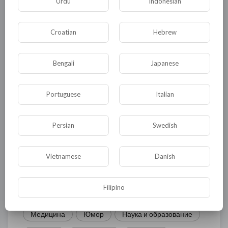
Urdu
Indonesian
Комментариев нет
Croatian
Hebrew
Bengali
Japanese
КАТЕГОРИИ
Portuguese
Italian
Общая
Политика
В мире
Persian
Swedish
Общество
Происшествия
События
Спорт
Комедия
Развлечение
Vietnamese
Danish
Новости и политика
Криминал
Культура
Filipino
Флора и фауна
ЖКХ
История
Медицина
Юмор
Наука и образование