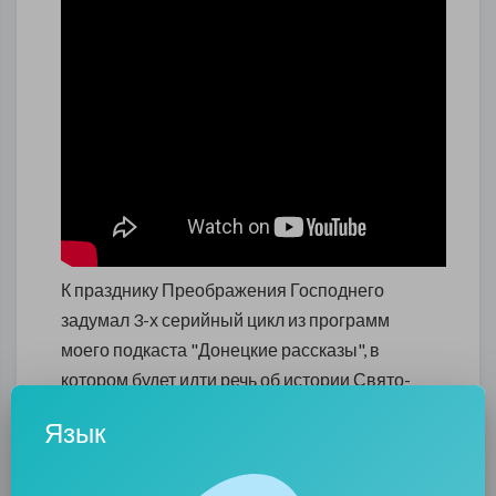
К празднику Преображения Господнего
задумал 3-х серийный цикл из программ
моего подкаста "Донецкие рассказы", в
котором будет идти речь об истории Свято-
Преображенского собора.
Язык
Место это было для Донецка знаковым, и