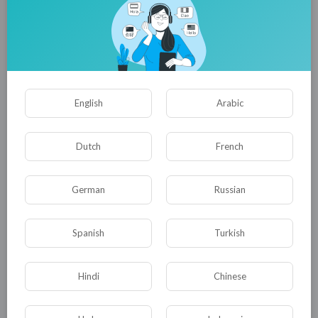
сыграло немалую роль в жизни многих
людей. Сегодня - первая серия, в которой я
рассказываю об истории первого настоятеля
- Александра Матвиевского.
Понравилось? Поделитесь видео с друзьями.
English
Arabic
0
0
• 0 Комментарии
Dutch
French
Опубликовать
German
Russian
Spanish
Turkish
Hindi
Chinese