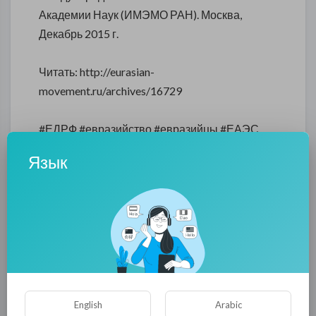
Академии Наук (ИМЭМО РАН). Москва,
Декабрь 2015 г.
Читать: http://eurasian-
movement.ru/archives/16729
#ЕДРФ #евразийство #евразийцы #ЕАЭС
#ВЕЭС #ЕЭК #ЕвразийскийСоюз #Россия
Язык
#4ПТ #Евразия #экономика
0
0
• 0 Комментарии
Опубликовать
English
Arabic