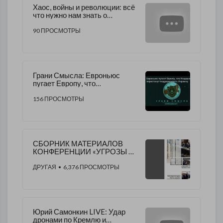
Хаос, войны и революции: всё
что нужно нам знать о
стратегии США
90 ПРОСМОТРЫ
Грани Смысла: Евроньюс
пугает Европу, что
Нидерланды перестанут
поддерживать Украину
156 ПРОСМОТРЫ
СБОРНИК МАТЕРИАЛОВ
КОНФЕРЕНЦИИ «УГРОЗЫ И
ВЫЗОВЫ ЕВРАЗИЙСКОЙ
ИНТЕГРАЦИИ»(15.04.15)
ДРУГАЯ
• 6,376 ПРОСМОТРЫ
Юрий Самонкин LIVE: Удар
дронами по Кремлю и