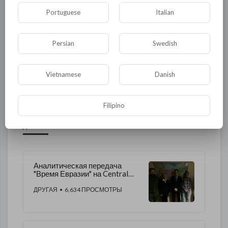
Новости и политика
Криминал
Культура
Portuguese
Italian
Флора и фауна
ЖКХ
История
Persian
Swedish
Медицина
Юмор
Наука и образование
Религия
Экономика
Экология
Vietnamese
Danish
Технологии
Другая
Filipino
ДРУГОЕ ЭТОГО АВТОРА
Аналитическая передача
"Время Евразии" на Central
Asia TV.
ДРУГАЯ
• 6,634 ПРОСМОТРЫ