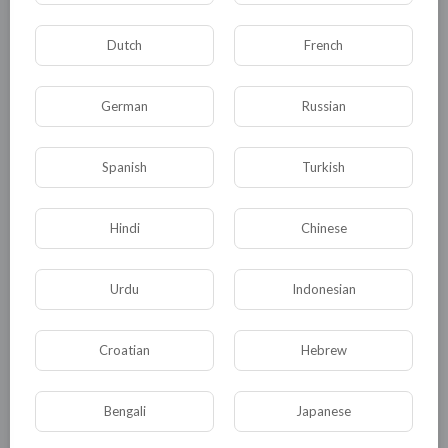
Dutch
French
German
Russian
Комментариев нет
Spanish
Turkish
Hindi
Chinese
КАТЕГОРИИ
Urdu
Indonesian
Croatian
Hebrew
Общая
Политика
В мире
Общество
Происшествия
События
Bengali
Japanese
Спорт
Комедия
Развлечение