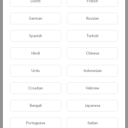
Dutch
French
уничтожен, а вместе с ним вы, ваши дети, тд.
Если Вам нет дела до всех, то почему у всех
должно быть дело до Вас?..
German
Russian
Однако, вернёмся к нашим баранам: как не
Spanish
Turkish
остановить, а хотя бы замедлить рост
населения Земли, кроме убивания людей,
Hindi
Chinese
конечно?
Urdu
Indonesian
Вариант №1. В рамках ООН выработать
Образец Формуляра по данной проблеме
обязательный для обсуждения народами.
Croatian
Hebrew
После согласований в рамках мирового
сообщества и внесения дополнений, на
Bengali
Japanese
Генеральной Ассамблее ООН принять
Генеральный Формуляр обязательный для
Portuguese
Italian
исполнения всеми. Страна не подписавшая