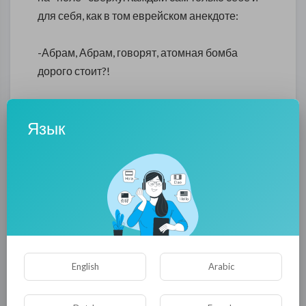
для себя, как в том еврейском анекдоте:
-Абрам, Абрам, говорят, атомная бомба
дорого стоит?!
-Дорого, Сара, очень дорого!
Язык
-Вот бы к нам в огород упала, вот бы зажили!
Ну, а как обустроить жизнь общества? –
никому до этого дела нет. Все живут по
словам: после нас хоть потоп! И почему
современный Мир такой запомпадуреный?
Кто за вас думать-то будет, дядя что ли? Нет!
English
Arabic
Дядя думает только за себя! Собственно, это
и есть главная причина, за что Мир и будет