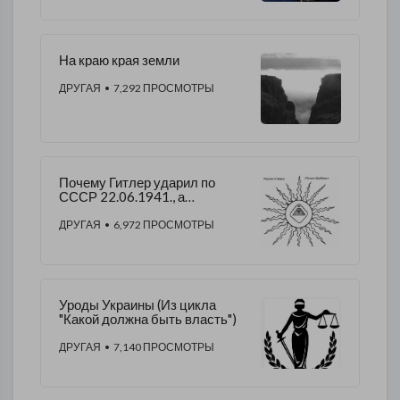
На краю края земли
ДРУГАЯ
• 7,292 ПРОСМОТРЫ
Почему Гитлер ударил по
СССР 22.06.1941., а
завоевание Европы начал
01.09.1939...
ДРУГАЯ
• 6,972 ПРОСМОТРЫ
Уроды Украины (Из цикла
"Какой должна быть власть")
ДРУГАЯ
• 7,140 ПРОСМОТРЫ