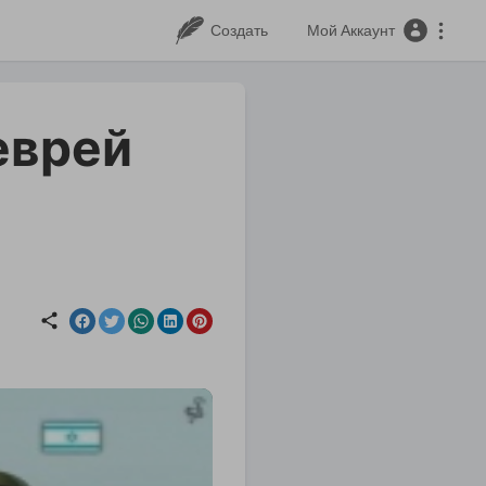
Создать
Мой Аккаунт
еврей