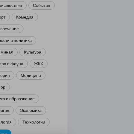
оисшествия
События
орт
Комедия
звлечение
ости и политика
иминал
Культура
ора и фауна
ЖКХ
тория
Медицина
ор
ка и образование
лигия
Экономика
ология
Технологии
угая