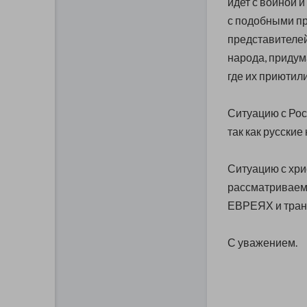
идет с войной и
с подобными п
представителей
народа, придум
где их приютили
Ситуацию с Рос
так как русские 
Ситуацию с хри
рассматриваем, 
ЕВРЕЯХ и тран
С уважением.