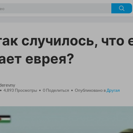
так случилось, что 
ает еврея?
_derevny
 • 4,893 Просмотры •
0
Поделиться • Опубликовано в
Другая