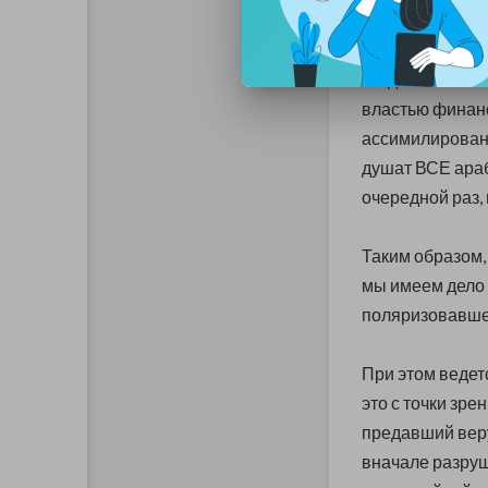
может наступит
Ни для кого не 
властью финанс
ассимилирован
душат ВСЕ араб
очередной раз, 
Таким образом
мы имеем дело 
поляризовавшег
При этом ведетс
это с точки зре
предавший веру
вначале разруш