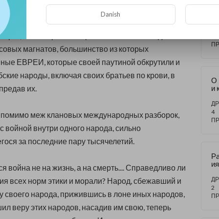
Ре
ь печальная развязка.
э
Danish
и
де
ДР
секрет, что Америка и Европа - полностью под
?
5
П
овых магнатов, большинство из которых
ные ЕВРЕИ, которые своей паутиной обкрутили и
ские народы, включая своих братьев по крови, в
О 
предав их.
и 
уп
м
ДР
по
4
, помимо меж клановых международных разборок,
их
П
го
с войной внутри одного народа, сильно
з
ося за последние пару тысячелетий.
Р
ия
я война не на жизнь, а на смерть....
Справедливо ли
в
Ук
ДР
ния всех норм этики и морали? Народ, сбежавший и
кр
2
 своего народа, прижившись в лоне иных народов,
Ча
П
ил веру этих народов, насадив им свою, теперь