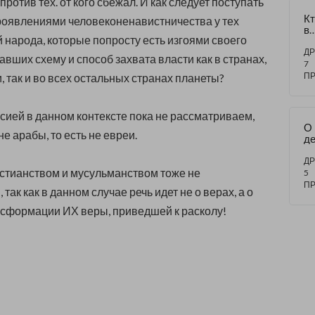
 против тех. от кого сбежал. И как следует поступать
Кт
роявлениями человеконенавистничества у тех
в
 народа, которые попросту есть изгоями своего
м
ов
ДР
авших схему и способ захвата власти как в странах,
м
7
П
, так и во всех остальных странах планеты?
сией в данном контексте пока не рассматриваем,
О
не арабы, то есть не евреи.
де
и 
П
ДР
стианством и мусульманством тоже не
Ка
5
Бр
П
так как в данном случае речь идет не о верах, а о
сформации ИХ веры, приведшей к расколу!