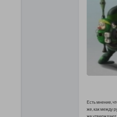
Есть мнение, ч
же, как между р
же утверждают 