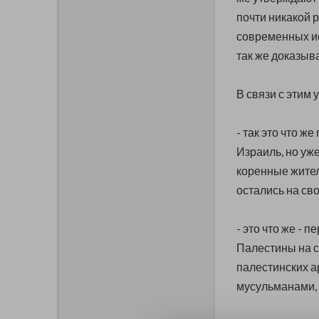
почти никакой 
современных и
так же доказыв
В связи с этим 
- так это что ж
Израиль, но уж
коренные жител
остались на св
- это что же - 
Палестины на с
палестинских а
мусульманами, 