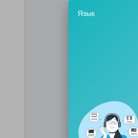
- неужели полу
Израиле - это 
Язык
был не иудаизм,
трансформиров
Ну и ну.... есл
генетически бол
сегодня называ
в Европу, Амери
ПОЛУЧАЕТСЯ, ч
страны своего
трансформирова
арабы - это ТО
истинных евре
Боюсь что в св
страны Евросою