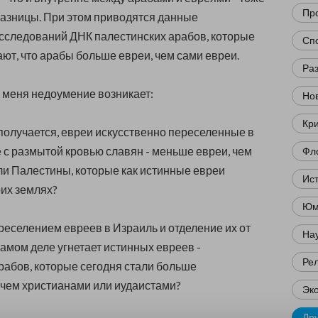
Пр
разницы. При этом п
риводятся данные
сследований ДНК палестинских арабов, которые
Сп
ают, что арабы больше евреи, чем сами евреи.
Ра
у меня недоумение возникает:
Нов
Кр
е получается, евреи искусственно переселенные в
е с размытой кровью славян - меньше евреи, чем
Фл
и Палестины, которые как истинные евреи
Ис
оих землях?
Юм
переселением евреев в Израиль и отделение их от
Нау
амом деле угнетает истинных евреев -
Ре
рабов, которые сегодня стали больше
чем христианами или иудаистами?
Эк
Др