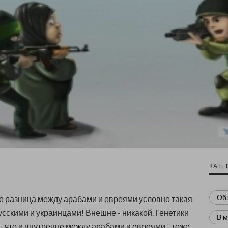
КАТЕ
Об
то разница между арабами и евреями условно такая
усскими и украинцами! Внешне - никакой. Генетики
В 
- что и внутренне между арабами и евреями - тоже