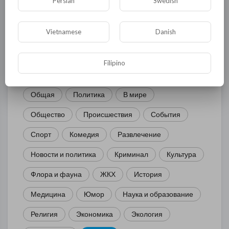
Persian
Swedish
Vietnamese
Danish
КАТЕГОРИИ
Filipino
Общая
Политика
В мире
Общество
Происшествия
События
Спорт
Комедия
Развлечение
Новости и политика
Криминал
Культура
Флора и фауна
ЖКХ
История
Медицина
Юмор
Наука и образование
Религия
Экономика
Экология