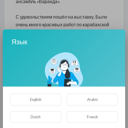
ансамбль «Варанда».
С удовольствием пошёл на выставку. Было
очень много красивых работ по карабахской
тематике. Сами авторы работ тоже
присутствовали, любой желающий мог
Язык
подойти к ним, спросить об их работах...
А потом был прекрасный концерт. Мальчики и
девочки потрясающе красиво исполняли
песни на армянском языке. Одну из них я
записал и вместе с фотографиями
выставляю здесь.
English
Arabic
Это такой пост, что нужно, просто смотреть
работы художников и послушать песню в
Dutch
French
прекрасном исполнении детишек...