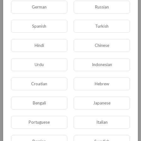
German
Russian
http://www.kavkaz-
uzel.ru/blogs/929/posts/22386
Spanish
Turkish
0
0
• 0 Комментарии
Hindi
Chinese
Опубликовать
Urdu
Indonesian
Croatian
Hebrew
Bengali
Japanese
Portuguese
Italian
Комментариев нет