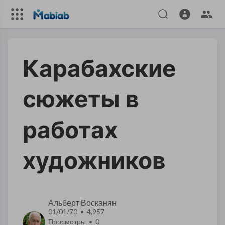
Карабахские
сюжеты в
работах
художников
Альберт Восканян
01/01/70 • 4,957
Просмотры •
0