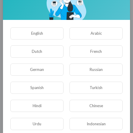
0
0
• 0 Комментарии
English
Arabic
Опубликовать
Dutch
French
German
Russian
Spanish
Turkish
Hindi
Chinese
Комментариев нет
Urdu
Indonesian