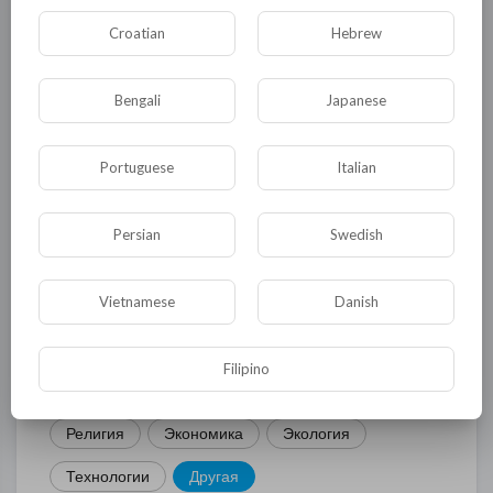
Croatian
Hebrew
КАТЕГОРИИ
Bengali
Japanese
Portuguese
Italian
Общая
Политика
В мире
Общество
Происшествия
События
Persian
Swedish
Спорт
Комедия
Развлечение
Vietnamese
Danish
Новости и политика
Криминал
Культура
Флора и фауна
ЖКХ
История
Filipino
Медицина
Юмор
Наука и образование
Религия
Экономика
Экология
Технологии
Другая