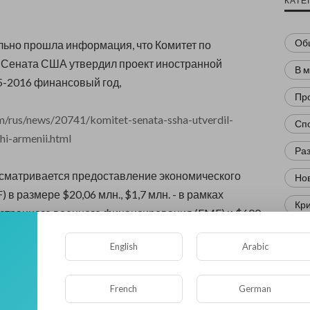
КАТЕ
Об
ьно прошла информация, что Комитет по
 Сената США утвердил проект иностранной
В 
5-2016 финансовый год,
Пр
am/rus/news/20741/komitet-senata-ssha-utverdil-
Сп
i-armenii.html
Ра
сматривается предоставление экономического
Нов
) в размере $20,06 млн., $1,7 млн. - в рамках
Кр
странного военного финансирования (FMF) и $600
рамме международного военного образования и
Фл
English
Arabic
ET).
Ис
Юм
Комитет предлагает предоставить экономическую
French
German
джану в размере $8,778 млн., Грузии - $54 млн.