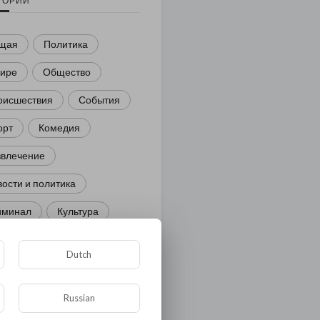
ГОРИИ
щая
Политика
мире
Общество
оисшествия
События
орт
Комедия
звлечение
ости и политика
иминал
Культура
ора и фауна
ЖКХ
Dutch
тория
Медицина
ор
Russian