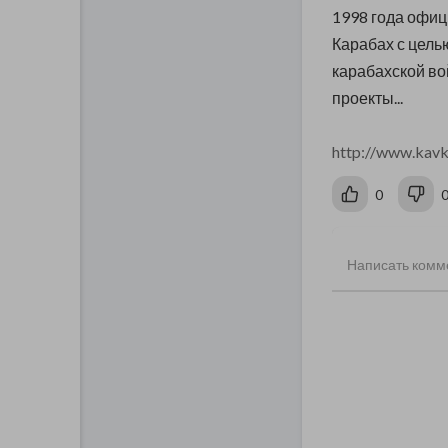
1998 года офи
Карабах с цель
карабахской во
проекты...
http://www.kavk
0