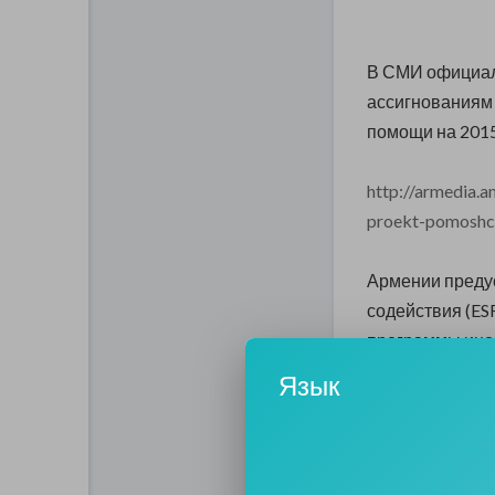
В СМИ официал
ассигнованиям
помощи на 201
http://armedia.
proekt-pomoshch
Армении преду
содействия (ESF
программы ино
тыс. - по прог
Язык
подготовки (IM
В то же время 
помощь Азербай