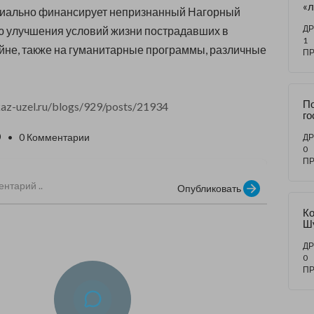
«л
циально финансирует непризнанный Нагорный
с
е 
ДР
ю улучшения условий жизни пострадавших в
гу
1
йне, также на гуманитарные программы, различные
гл
П
По
az-uzel.ru/blogs/929/posts/21934
го
Га
0
• 0 Комментарии
И
ДР
«A
0
в
П
м
Опубликовать
Ко
Ш
т
ДР
0
П