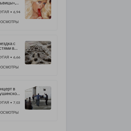
ьвицы»,
иликоновы
груди,
УГАЯ
• 6,94
бы,
амур и пр.
РОСМОТРЫ
ездка с
стями в
ндзасар.
сполнение
УГАЯ
• 6,66
ve Maria»
РОСМОТРЫ
онастыре
нцерт в
ушинской
юрьме
УГАЯ
• 7,03
РОСМОТРЫ