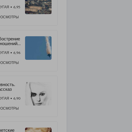
зни в
ебольших
УГАЯ
• 6,95
родах
РОСМОТРЫ
бострение
тношений
ежду
ссией и
УГАЯ
• 6,96
рцией:
о
РОСМОТРЫ
альше?
вность.
ссказ
УГАЯ
• 6,90
РОСМОТРЫ
етские