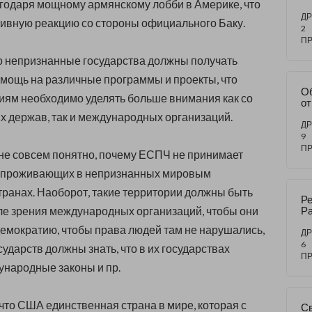
годаря мощному армянскому лобби в Америке, что
жи
н
ДР
ивную реакцию со стороны официального Баку.
го
2
П
о непризнанные государства должны получать
мощь на различные программы и проекты, что
О
иям необходимо уделять больше внимания как со
о
м
х держав, так и международных организаций.
Ро
ДР
Ту
9
чт
П
 не совсем понятно, почему ЕСПЧ не принимает
д
 проживающих в непризнанных мировым
ранах. Наоборот, такие территории должны быть
Ре
ле зрения международных организаций, чтобы они
Ра
демократию, чтобы права людей там не нарушались,
ДР
6
сударств должны знать, что в их государствах
П
народные законы и пр.
 что США единственная страна в мире, которая с
Св