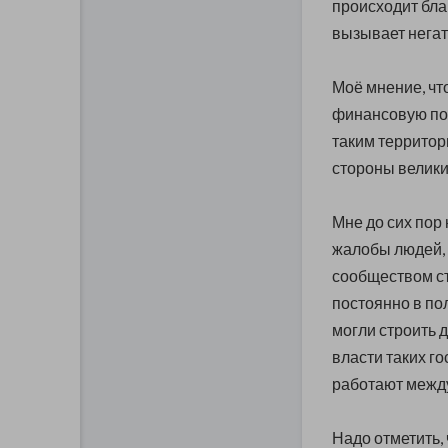
происходит бла
вызывает негат
Моё мнение, чт
финансовую по
таким территор
стороны велики
Мне до сих пор
жалобы людей,
сообществом ст
постоянно в по
могли строить 
власти таких го
работают между
Надо отметить,