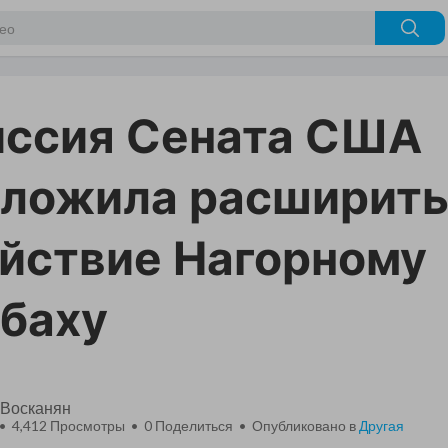
ссия Сената США
ложила расширит
йствие Нагорному
баху
 Восканян
 • 4,412 Просмотры •
0
Поделиться • Опубликовано в
Другая