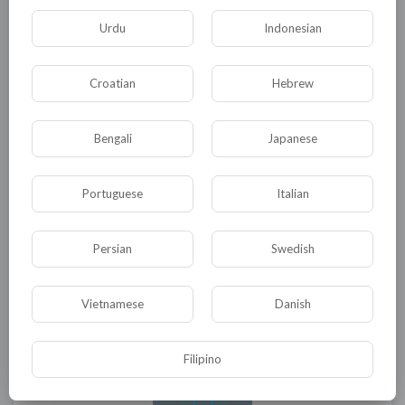
Как-то вот так.
Urdu
Indonesian
Продолжение следует
Croatian
Hebrew
Предыдущая заметка
Bengali
Japanese
Начало.
0
0
• 0 Комментарии
Portuguese
Italian
Persian
Swedish
Опубликовать
Vietnamese
Danish
Filipino