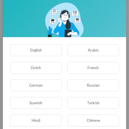
Прокат виндсерфинга - 300 р. в час.
Ну в общем, грех жаловаться, если честно.
Сломался автомобиль - эвакуатор стоил
1400 р.
English
Arabic
За ремонт электрики в машине взяли вполне
Dutch
French
московскую цену - 5200 р. (там был выезд,
мастер не справился на месте, пришлось
везти в СТО, там локализовали
German
Russian
неисправность и починли, за все вместе
взяли).
Spanish
Turkish
От СТО до Любимовки такс стоило 550 р.
Hindi
Chinese