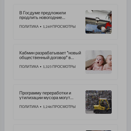
В Госдуме предложили
продлить новогодние
каникулы для работающих
пенсионеров
ПОЛИТИКА
• 1,269 ПРОСМОТРЫ
Кабмин разрабатывает "новый
общественный договор" в
сфере демографии
ПОЛИТИКА
• 1,325 ПРОСМОТРЫ
Программу переработки и
утилизации мусора могут
расширить
ПОЛИТИКА
• 1,246 ПРОСМОТРЫ