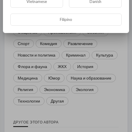
Vietnamese
Danish
Filipino
Общая
Политика
В мире
Общество
Происшествия
События
Спорт
Комедия
Развлечение
Новости и политика
Криминал
Культура
Флора и фауна
ЖКХ
История
Медицина
Юмор
Наука и образование
Религия
Экономика
Экология
Технологии
Другая
ДРУГОЕ ЭТОГО АВТОРА