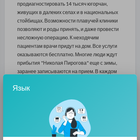
продиагностировать 14 тысяч югорчан,
живущих в далеких селах и в национальных
стойбищах. Возможности плавучей клиники
позволяют и роды принять, и даже провести
несложную операцию. К неходячим
пациентам врачи придут на дом. Все услуги
оказываются бесплатно. Многие люди ждут
прибытия "Николая Пирогова" еще с зимы,
заранее записываются на прием. В каждом
населенном пункте плавучая поликлиника
Язык
будет находиться от одного до шести дней, в
зависимости от потребностей жителей. За
всю навигацию медикам предстоит 30 тысяч
посещений, ведь югорчане могут попасть на
прием сразу к нескольким врачам узких
специальностей.