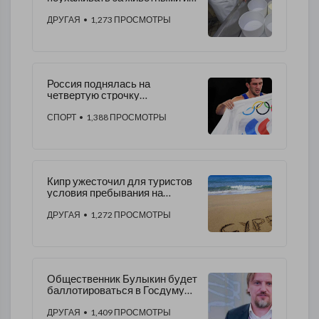
приготовить сыр
ДРУГАЯ
• 1,273 ПРОСМОТРЫ
Россия поднялась на
четвертую строчку
медального зачета
Олимпиады в Токио
СПОРТ
• 1,388 ПРОСМОТРЫ
Кипр ужесточил для туристов
условия пребывания на
курорте
ДРУГАЯ
• 1,272 ПРОСМОТРЫ
Общественник Булыкин будет
баллотироваться в Госдуму
РФ
ДРУГАЯ
• 1,409 ПРОСМОТРЫ