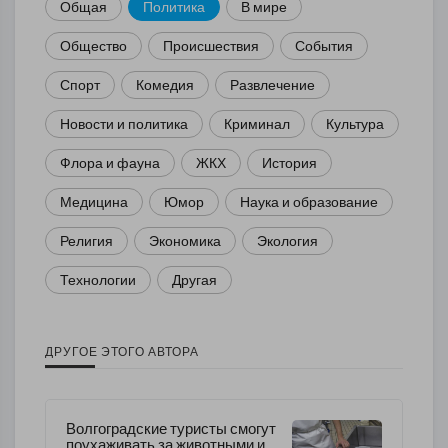
Общая
Политика
В мире
Общество
Происшествия
События
Спорт
Комедия
Развлечение
Новости и политика
Криминал
Культура
Флора и фауна
ЖКХ
История
Медицина
Юмор
Наука и образование
Религия
Экономика
Экология
Технологии
Другая
ДРУГОЕ ЭТОГО АВТОРА
Волгоградские туристы смогут
поухаживать за животными и