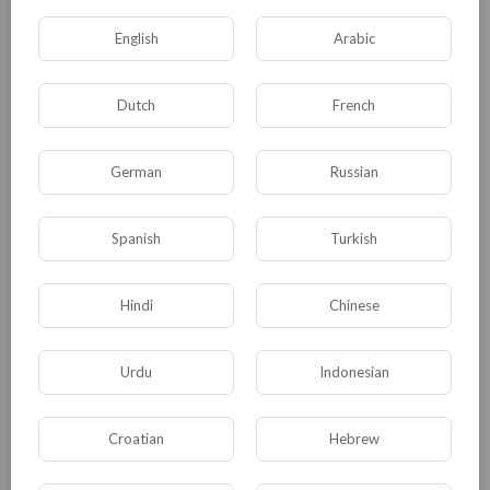
Работа бригады медиков выстраивается по
всем законам речного флота. Здесь все
English
Arabic
строго по расписанию: и подъем, и завтрак с
обедом и ужином. Готовят для медиков два
Dutch
French
кока. Команда, обслуживающая само судно,
состоит из 12 человек. Капитан, матросы и
German
Russian
врачи давно сдружились. Многие вместе уже
не одну навигацию. В воскресенье -
Spanish
Turkish
единственный выходной - команда
собирается вместе. Смотрят фильмы, играют
в шахматы, купаются в реке. Перед тем как
Hindi
Chinese
отправиться в путь, все прошли вакцинацию.
Urdu
Indonesian
0
0
• 0 Комментарии
Croatian
Hebrew