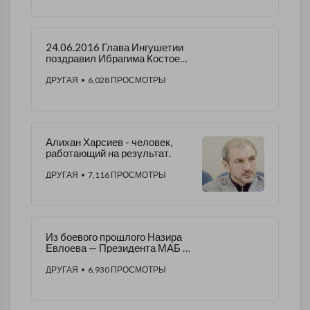
24.06.2016 Глава Ингушетии
поздравил Ибрагима Костоева
с юбилеем
ДРУГАЯ
• 6,028 ПРОСМОТРЫ
Алихан Харсиев - человек,
работающий на результат.
ДРУГАЯ
• 7,116 ПРОСМОТРЫ
Из боевого прошлого Назира
Евлоева — Президента МАБ (
Международной Ассоциации
блоггеров ).
ДРУГАЯ
• 6,930 ПРОСМОТРЫ