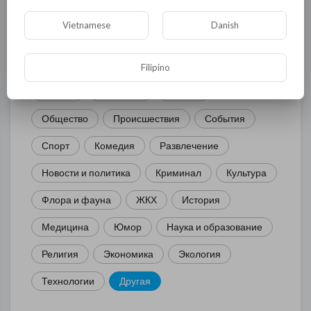
Vietnamese
Danish
КАТЕГОРИИ
Filipino
Общая
Политика
В мире
Общество
Происшествия
События
Спорт
Комедия
Развлечение
Новости и политика
Криминал
Культура
Флора и фауна
ЖКХ
История
Медицина
Юмор
Наука и образование
Религия
Экономика
Экология
Технологии
Другая