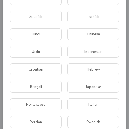
gmig.ru/views/events/80
Spanish
Turkish
0
0
• 0 Комментарии
Hindi
Chinese
Опубликовать
Urdu
Indonesian
Croatian
Hebrew
Bengali
Japanese
Portuguese
Italian
Комментариев нет
Persian
Swedish