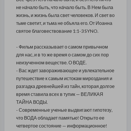
не на́чало быть, что на́чало быть. В Нем была
жизнь, и жизнь была свет человеков. И свет во
тьме светит, и тьма не объяла его. От Иоанна
святое благовествование 1:1-3 SYNO.
- Фильм рассказывает о самом привычном
для нас, и в то же время о самом до сих пор
неизученном веществе. О ВОДЕ.
- Вас ждет завораживающее и увлекательное
путешествие к самым истокам мироздания и
разгадка древнейшей из тайн, которая долгое
время ставила всех в тупик — ВЕЛИКАЯ
ТАЙНА ВОДЫ.
- Современные ученые выдвигают гипотезу,
что ВОДА обладает памятью! Открыто ее
четвертое состояние — информационное!