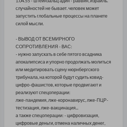
1.04.55 - штейнзальц адин - раввин, израиль.
случайностей не бывает. человек может
запустить глобальные процессы на планете
силой мысли.
- ВЫВОД ОТ ВСЕМИРНОГО
СОПРОТИВЛЕНИЯ - ВАС:
- нужно запускать в себе пятого всадника
апокалипсиса и упорно продолжать молиться
или медитировать сцену нюрнбергского
трибунала, на которой будут судить ковид-
цифро-фашистов, которые продвигают и
реализуют спецоперации:
лже-пандемия, лже-коронавирус, лже-ПЦР-
тестизация, лже-вакцинация...
а также спецоперации: - цифровизация,
цифровые деньги, отмена наличных денег,