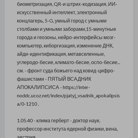
биометризация, QR-и штрих-кодизация, ИИ-
искусственный интеллект, электронный
концлагерь, 5-G, умный город с умными
столбами и умными заборами,15-минутные
города и геозоны, нейро-интерфейсы мозг-
компьютер, киборгизация, изменение ДНК,
айди-идентификация, метавселенные,
углеродо-бесие, климато-бесие, оспо-бесие...
см. - фронт суда божьего над ковид-цифро-
фашистами - ПЯТЫЙ ВСАДНИК
АПОКАЛИПСИСА - https://inter-
noddc.ucoz.net/index/pjatyj_vsadnik_apokalipsis
a/0-1210 .
1.05.40 - клима герберт - доктор наук,
профессор института ядерной физики, вена,
австрия.