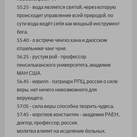
55.25 - вода является святой, через которую
происходит управление всей природой. по
сути вода ведёт себя как мощный инструмент
бога.
55.40 - о встрече чингиз хана и даосском
отшельнике чанг чуне.
56.25 - рустум рой - профессор
пенсильванского университета, академик
МАН США.
56.45 - кирилл - патриарх РПЦ, россия о силе
веры. нет ничего невозможного для
верующего.
57.05 - сила веры способна творить чудеса.
57.45 - коротков константин - академик РАЕН,
доктор, профессор, россия.
молитва влияет на исцеление больных.