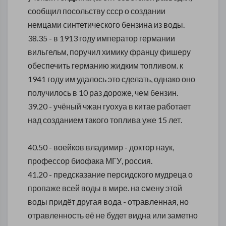
сообщил посольству ссср о создании
немцами синтетического бензина из воды.
38.35 - в 1913 году император германии
вильгельм, поручил химику францу фишеру
обеспечить германию жидким топливом. к
1941 году им удалось это сделать, однако оно
получилось в 10 раз дороже, чем бензин.
39.20 - учёный чжан гуохуа в китае работает
над созданием такого топлива уже 15 лет.
40.50 - воейков владимир - доктор наук,
профессор биофака МГУ, россия.
41.20 - предсказание персидского мудреца о
пропаже всей воды в мире. на смену этой
воды придёт другая вода - отравленная, но
отравленность её не будет видна или заметно