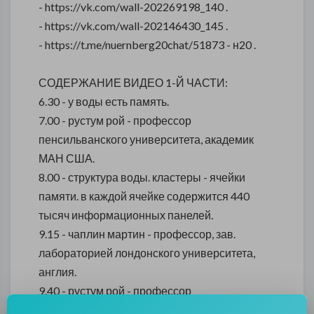
- https://vk.com/wall-202269198_140 .
- https://vk.com/wall-202146430_145 .
- https://t.me/nuernberg20chat/51873 - н20 .
СОДЕРЖАНИЕ ВИДЕО 1-Й ЧАСТИ:
6.30 - у воды есть память.
7.00 - рустум рой - профессор
пенсильванского университета, академик
МАН США.
8.00 - структура воды. кластеры - ячейки
памяти. в каждой ячейке содержится 440
тысяч информационных панелей.
9.15 - чаплин мартин - профессор, зав.
лабораторией лондонского университета,
англия.
9.40 - рустум рой - профессор
пенсильванского университета, академик