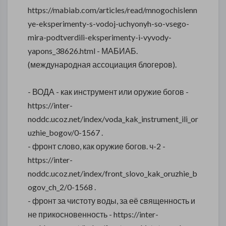
https://mabiab.com/articles/read/mnogochislenn
ye-eksperimenty-s-vodoj-uchyonyh-so-vsego-
mira-podtverdili-eksperimenty-i-vyvody-
yapons_38626.html - МАБИАБ.
(международная ассоциация блогеров).
- ВОДА - как инструмент или оружие богов -
https://inter-
noddc.ucoz.net/index/voda_kak_instrument_ili_or
uzhie_bogov/0-1567 .
- фронт слово, как оружие богов. ч-2 -
https://inter-
noddc.ucoz.net/index/front_slovo_kak_oruzhie_b
ogov_ch_2/0-1568 .
- фронт за чистоту воды, за её священность и
не прикосновенность - https://inter-