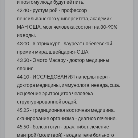
и поэтому люди будут её пить.
42.40 - рустум рой - профессор
пенсильванского университета, академик
МАН США. мозг человека состоит на 80-90%
из воды.
43.00 - вютрих курт - лауреат нобелевской
премии мира, швейцария-США.
43.30 - Эмото Масару - доктор медицины,
япония.
44.10 - ИССЛЕДОВАНИЯ лаперлы перл -
доктора медицины, иммунолога, невада, сша.
исцеление эритроцитов человека
структурированной водой.
45.25 - традиционная восточная медицина.
сканирование организма - диагноз лечение.
45.50 - болсон огун - врач, тибет. лечение
мантрой (молитвой) - вода в теле больного