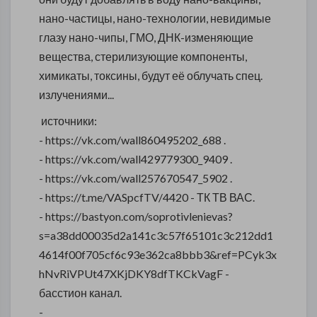
нано-частицы, нано-технологии, невидимые
глазу нано-чипы, ГМО, ДНК-изменяющие
вещества, стерилизующие компоненты,
химикаты, токсины, будут её облучать спец.
излучениями...
источники:
- https://vk.com/wall860495202_688 .
- https://vk.com/wall429779300_9409 .
- https://vk.com/wall257670547_5902 .
- https://t.me/VASpcfTV/4420 - ТК ТВ ВАС.
- https://bastyon.com/soprotivlenievas?
s=a38dd00035d2a141c3c57f65101c3c212dd1
4614f00f705cf6c93e362ca8bbb3&ref=PCyk3x
hNvRiVPUt47XKjDKY8dfTKCkVagF -
басстион канал.
-