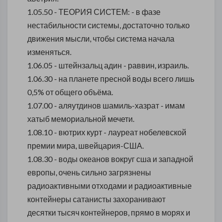
1.05.50 - ТЕОРИЯ СИСТЕМ: - в фазе
нестабильности системы, достаточно только
движения мысли, чтобы система начала
изменяться.
1.06.05 - штейнзальц адин - раввин, израиль.
1.06.30 - на планете пресной воды всего лишь
0,5% от общего объёма.
1.07.00 - аляутдинов шамиль-хазрат - имам
хатыб мемориальной мечети.
1.08.10 - вютрих курт - лауреат нобелевской
премии мира, швейцария-США.
1.08.30 - воды океанов вокруг сша и западной
европы, очень сильно загрязнены
радиоактивными отходами и радиоактивные
контейнеры сатанисты захоранивают
десятки тысяч контейнеров, прямо в морях и