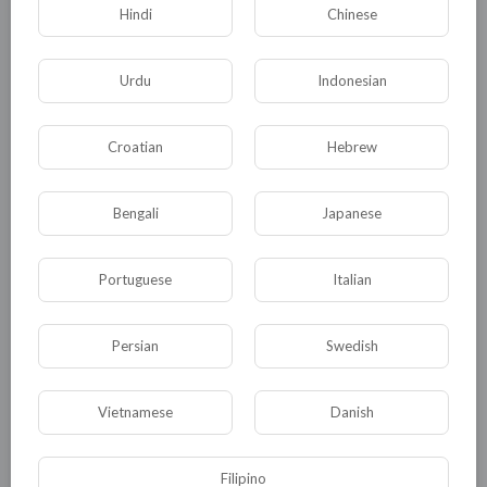
13.30 - эксперименты с ростками сои.
Hindi
Chinese
14.05 - гуйхуа вон - главный агроном
академии агрономической науки, китай.
Urdu
Indonesian
применение структурированной воды в агро-
промышленности. учёные не могут объяснить
Croatian
Hebrew
почему.
14.50 - человек на 70-90% состоит из воды.
15.20 - грубер аллоис - учёный, австрия.
Bengali
Japanese
16.30 - очистка уже использованной воды
через "мощные" фильтры - это миф. 100%
Portuguese
Italian
очистки не происходит. память воды помнит
всё.
Persian
Swedish
17.20 - духовное загрязнение или заражение
воды.
Vietnamese
Danish
18.30 - вютрих курт - лауреат нобелевской
премии мира, швейцария-США.
18.50 - кирилл - патриарх РПЦ, россия. о воде.
Filipino