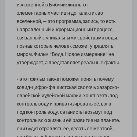
изложенной в Библии: жизнь, от
элементарных частиц и до галактик во
вселенной, — это программа, запись, то есть
направленный информационный процесс,
связанный с уникальными свойствами воды,
познав которые человек сможет управлять
миром. Фильм "Вода. Новое измерение" не
утверждает, а представляет реальные факты.
- этот фильм также поможет понять почему
ковид-цифро-фашистская сволочь хазарско-
еврейской иудейской мафии, хочет взять под
контроль воду и приватизировать её. взяв
под контроль воду, сатанисты возьмут под
контроль всю жизнь и её развитие на планете.
они будут отравлять её, делать её мёртвой,
они будут добавлять в воду нано-вакцины,