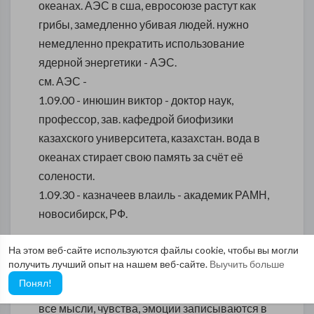
океанах. АЭС в сша, евросоюзе растут как
грибы, замедленно убивая людей. нужно
немедленно прекратить использование
ядерной энергетики - АЭС.
см. АЭС -
1.09.00 - инюшин виктор - доктор наук,
профессор, зав. кафедрой биофизики
казахского университета, казахстан. вода в
океанах стирает свою память за счёт её
солености.
1.09.30 - казначеев влаиль - академик РАМН,
новосибирск, РФ.
На этом веб-сайте используются файлы cookie, чтобы вы могли
1.10.00 - катастрофы на планете:
получить лучший опыт на нашем веб-сайте.
Выучить больше
1.13.05 - структурная память воды связывает
Понял!
между собой все живые системы планеты.
все мысли, чувства, эмоции записываются в