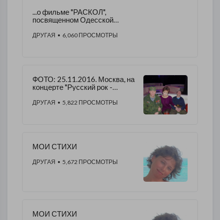
...о фильме "РАСКОЛ",
посвященном Одесской
трагедии, на премьере
которого я была 03.05.2016 г.
ДРУГАЯ
• 6,060 ПРОСМОТРЫ
ФОТО: ​25.11.2016. Москва, на
концерте "Русский рок -
русским воинам". - Алена
Морозова.​
ДРУГАЯ
• 5,822 ПРОСМОТРЫ
МОИ СТИХИ
ДРУГАЯ
• 5,672 ПРОСМОТРЫ
МОИ СТИХИ