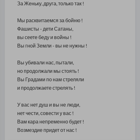
За Женьку, друга, только так !
Мы расквитаемся за бойню !
Фашисты - дети Сатаны,
вы сеете беду и войны !
Вы гной Земли - вы не нужны !
Вы убивали нас, пытали,
но продолжали мы стоять !
Вы Градами по нам стреляли
и продолжаете стрелять !
У вас нет душ и вы не люди,
нет чести, совести у вас !
Вам кара непременно будет !
Возмездие придет от нас !