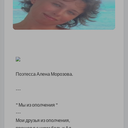
Поэтесса Алена Морозова.
---
" Мы из ополчения "
---
Мои друзья из ополчения,
прошел я с ними боль и Ад.