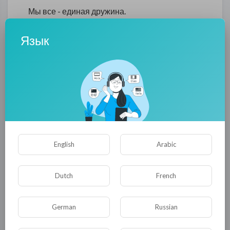
Мы все - единая дружина.
В том наша сила, мы - броня !
Язык
Война нам нервы закалила.
Мы братья и навек друзья !
Мы будем биться через силу,
когда надежды больше нет !
Я помню, помню эту мину,
что прервала тебе рассвет.
English
Arabic
Ты будь спокоен там, на небе !
За все фашистам воздадим -
Dutch
French
свое получат в полной мере !
Мы за тебя ! Ты не один !
German
Russian
Война закончится, я знаю.