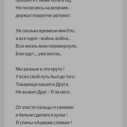
Не полагаясь на везение,
держал покрепче автомат.
Уж сколько времени минУло,
а все одно - война, война...
Всю жизнь мою перевернуло.
Бои идут..., уже весна...
Мы разные и это круто !
У всех свой путь был до того.
Товарища нашел и Друга.
Не выжил Друг - Я за него.
От злости пальцы я сжимаю
и белым сделался кулак !
Я спины нАцикам сломаю !