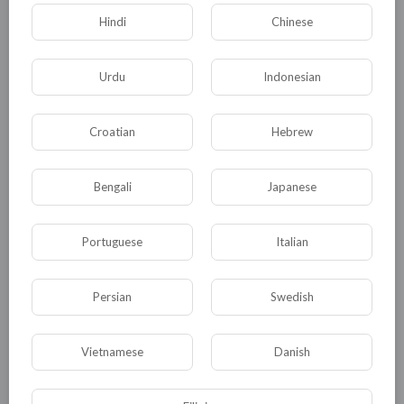
Hindi
Chinese
Urdu
Indonesian
Croatian
Hebrew
Комментариев нет
Bengali
Japanese
Portuguese
Italian
КАТЕГОРИИ
Persian
Swedish
Vietnamese
Danish
Общая
Политика
В мире
Общество
Происшествия
События