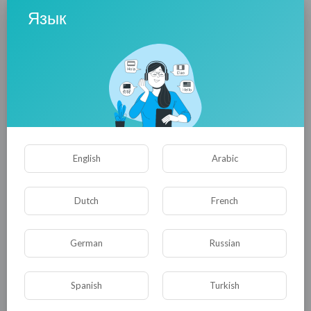
Язык
И жизнь - она трудна, то "ж*опа", то "засада".
Но в плюс пятнадцать "холодно" - для мужика
постыдно !
А бабам их иметь...? - Вот лично мне -
противно.
-—
English
Arabic
/ июнь 2017 г. / (Алена Морозова)
---
Dutch
French
0
0
• 0 Комментарии
German
Russian
Опубликовать
Spanish
Turkish