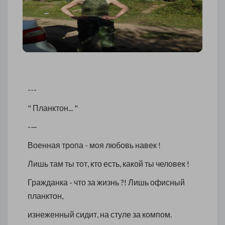
---
" Планктон... "
-—
Военная тропа - моя любовь навек !
Лишь там ты тот, кто есть, какой ты человек !
Гражданка - что за жизнь ?! Лишь офисный
планктон,
изнеженный сидит, на стуле за компом.