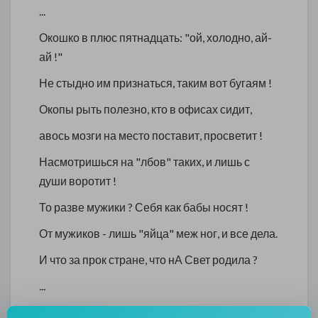
...
Окошко в плюс пятнадцать: "ой, холодно, ай-
ай !"
Не стыдно им признаться, таким вот бугаям !
Окопы рыть полезно, кто в офисах сидит,
авось мозги на место поставит, просветит !
Насмотришься на "лбов" таких, и лишь с
души воротит !
То разве мужики ? Себя как бабы носят !
От мужиков - лишь "яйца" меж ног, и все дела.
И что за прок стране, что нА Свет родила ?
...
Нет, офисы нужны, и там работать надо.