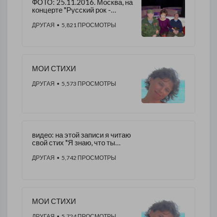
ФОТО: ​25.11.2016. Москва, на
концерте "Русский рок -
русским воинам". - Алена
Морозова.​
ДРУГАЯ
• 5,821 ПРОСМОТРЫ
МОИ СТИХИ
ДРУГАЯ
• 5,573 ПРОСМОТРЫ
​видео: на этой записи я читаю
свой стих "Я знаю, что ты
хочешь на войну"
ДРУГАЯ
• 5,742 ПРОСМОТРЫ
МОИ СТИХИ
ДРУГАЯ
• 5,724 ПРОСМОТРЫ