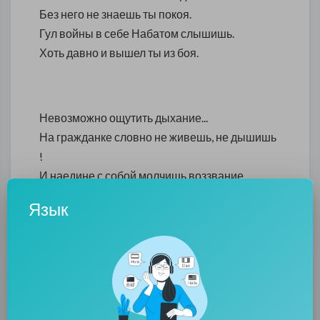
Без него не знаешь ты покоя.
Гул войны в себе Набатом слышишь.
Хоть давно и вышел ты из боя.
Невозможно ощутить дыхание...
На гражданке словно не живешь, не дышишь
!
И наедине с собой молчишь воззвание...
И войну в себе Набатом слышишь...
Язык
-—
/ август 2017 г. / (Алена Морозова)
---
0
0
• 0 Комментарии