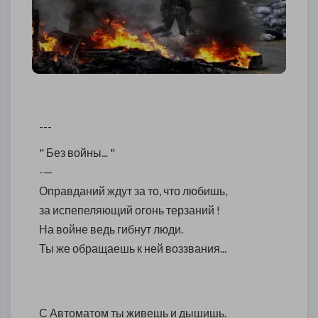
---
" Без войны... "
-—
Оправданий ждут за то, что любишь,
за испепеляющий огонь терзаний !
На войне ведь гибнут люди.
Ты же обращаешь к ней воззвания...
С Автоматом ты живешь и дышишь.