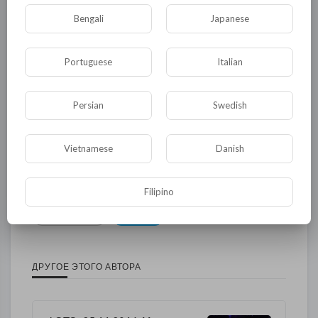
Bengali
Japanese
Общая
Политика
В мире
Общество
Происшествия
События
Portuguese
Italian
Спорт
Комедия
Развлечение
Новости и политика
Криминал
Культура
Persian
Swedish
Флора и фауна
ЖКХ
История
Vietnamese
Danish
Медицина
Юмор
Наука и образование
Религия
Экономика
Экология
Filipino
Технологии
Другая
ДРУГОЕ ЭТОГО АВТОРА