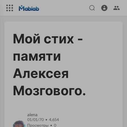
Мой стих -
памяти
Алексея
Мозгового.
alena
01/01/70 • 4,654
Просмотры •
0