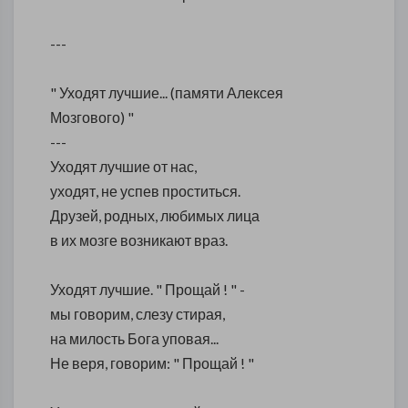
---
" Уходят лучшие... (памяти Алексея
Мозгового) "
---
Уходят лучшие от нас,
уходят, не успев проститься.
Друзей, родных, любимых лица
в их мозге возникают враз.
Уходят лучшие. " Прощай ! " -
мы говорим, слезу стирая,
на милость Бога уповая...
Не веря, говорим: " Прощай ! "