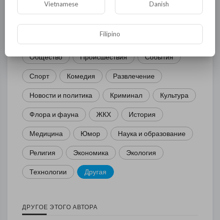
Vietnamese
Danish
Filipino
Общая
Политика
В мире
Общество
Происшествия
События
Спорт
Комедия
Развлечение
Новости и политика
Криминал
Культура
Флора и фауна
ЖКХ
История
Медицина
Юмор
Наука и образование
Религия
Экономика
Экология
Технологии
Другая
ДРУГОЕ ЭТОГО АВТОРА