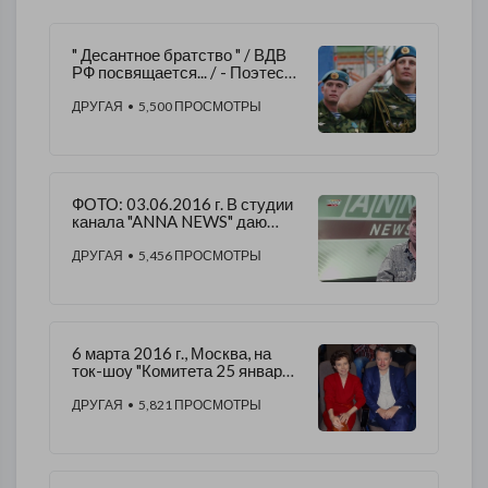
" Десантное братство " / ВДВ
РФ посвящается... / - Поэтесса
Алена Морозова
ДРУГАЯ
• 5,500 ПРОСМОТРЫ
ФОТО: 03.06.2016 г. В студии
канала "ANNA NEWS" даю
интервью и читаю свои стихи -
Алена Морозова.
ДРУГАЯ
• 5,456 ПРОСМОТРЫ
6 марта 2016 г., Москва, на
ток-шоу "Комитета 25 января"
/, на фото: я с
И.И.Стрелковым.
ДРУГАЯ
• 5,821 ПРОСМОТРЫ